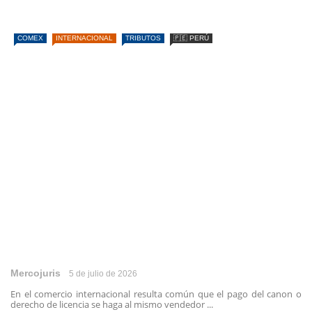
COMEX
INTERNACIONAL
TRIBUTOS
🇵🇪 PERÚ
Mercojuris
5 de julio de 2026
En el comercio internacional resulta común que el pago del canon o
derecho de licencia se haga al mismo vendedor ...