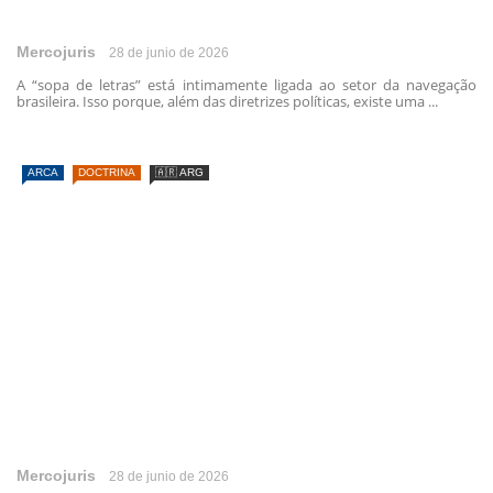
Mercojuris
28 de junio de 2026
A “sopa de letras” está intimamente ligada ao setor da navegação
brasileira. Isso porque, além das diretrizes políticas, existe uma ...
ARCA
DOCTRINA
🇦🇷 ARG
Mercojuris
28 de junio de 2026