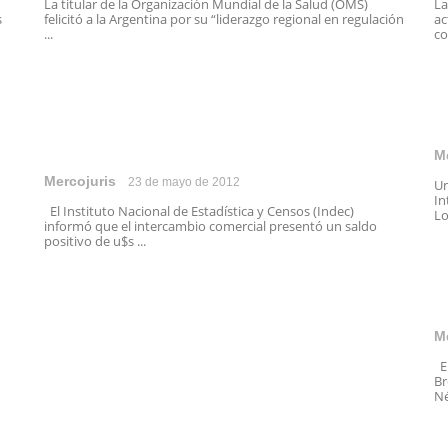
La titular de la Organización Mundial de la Salud (OMS)
La
s
felicitó a la Argentina por su “liderazgo regional en regulación
ac
...
co
M
Mercojuris
23 de mayo de 2012
Un
In
El Instituto Nacional de Estadística y Censos (Indec)
Lo
informó que el intercambio comercial presentó un saldo
positivo de u$s ...
M
El
Br
Né