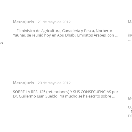
Mercojuris
M
21 de mayo de 2012
El ministro de Agricultura, Ganadería y Pesca, Norberto
El
Yauhar, se reunió hoy en Abu Dhabi, Emiratos Árabes, con ...
in
...
so
Mercojuris
20 de mayo de 2012
SOBRE LA RES. 125 (retenciones) Y SUS CONSECUENCIAS por
Dr. Guillermo Juan Sueldo Ya mucho se ha escrito sobre ...
M
C
–
DE