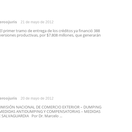
ercojuris
21 de mayo de 2012
 primer tramo de entrega de los créditos ya financió 388
versiones productivas, por $7.808 millones, que generarán
ercojuris
20 de mayo de 2012
OMISIÓN NACIONAL DE COMERCIO EXTERIOR – DUMPING
 MEDIDAS ANTIDUMPING Y COMPENSATORIAS – MEDIDAS
 SALVAGUARDIA Por Dr. Marcelo ...