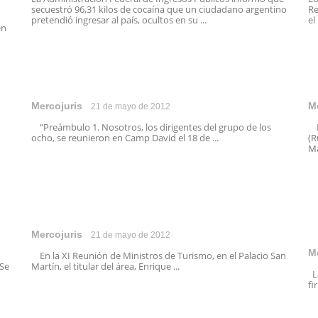
secuestró 96,31 kilos de cocaína que un ciudadano argentino
Re
pretendió ingresar al país, ocultos en su ...
el
en
Mercojuris
M
21 de mayo de 2012
“Preámbulo 1. Nosotros, los dirigentes del grupo de los
Lo
ocho, se reunieron en Camp David el 18 de ...
(R
Ma
Mercojuris
21 de mayo de 2012
M
En la XI Reunión de Ministros de Turismo, en el Palacio San
 Se
Martín, el titular del área, Enrique ...
La
fi