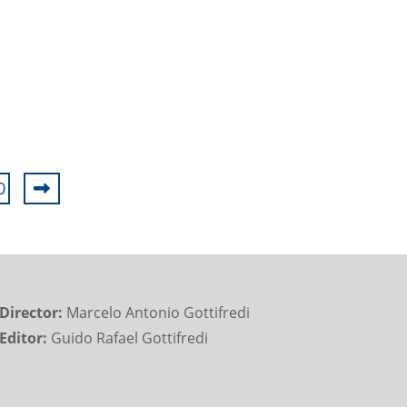
0
Director:
Marcelo Antonio Gottifredi
Editor:
Guido Rafael Gottifredi