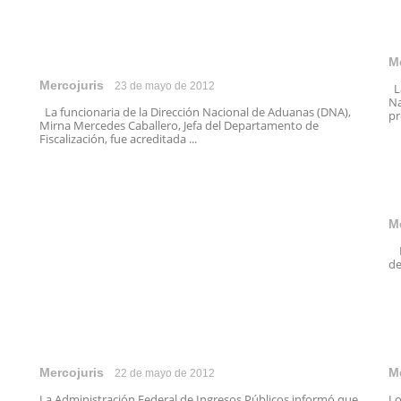
M
Mercojuris
23 de mayo de 2012
La
Na
La funcionaria de la Dirección Nacional de Aduanas (DNA),
pr
Mirna Mercedes Caballero, Jefa del Departamento de
Fiscalización, fue acreditada ...
M
La
de
Mercojuris
M
22 de mayo de 2012
La Administración Federal de Ingresos Públicos informó que
Lo