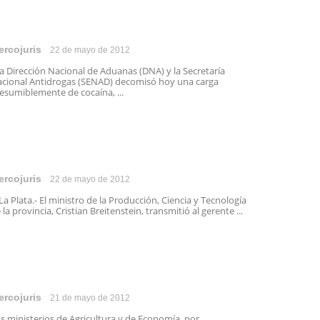
ercojuris
22 de mayo de 2012
 Dirección Nacional de Aduanas (DNA) y la Secretaría
cional Antidrogas (SENAD) decomisó hoy una carga
esumiblemente de cocaína, ...
ercojuris
22 de mayo de 2012
 Plata.- El ministro de la Producción, Ciencia y Tecnología
 la provincia, Cristian Breitenstein, transmitió al gerente ...
ercojuris
21 de mayo de 2012
s ministerios de Agricultura y de Economía, por