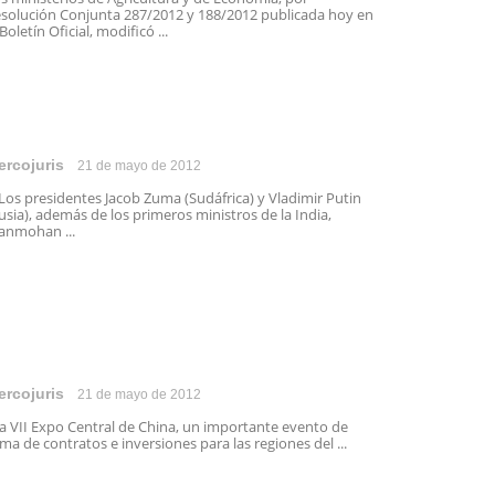
solución Conjunta 287/2012 y 188/2012 publicada hoy en
 Boletín Oficial, modificó ...
ercojuris
21 de mayo de 2012
s presidentes Jacob Zuma (Sudáfrica) y Vladimir Putin
usia), además de los primeros ministros de la India,
nmohan ...
ercojuris
21 de mayo de 2012
 VII Expo Central de China, un importante evento de
rma de contratos e inversiones para las regiones del ...