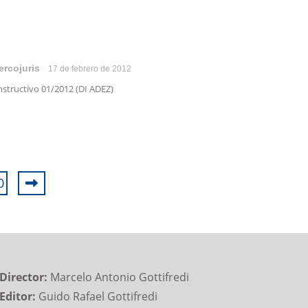
ercojuris
17 de febrero de 2012
structivo 01/2012 (DI ADEZ)
0
Director:
Marcelo Antonio Gottifredi
Editor:
Guido Rafael Gottifredi