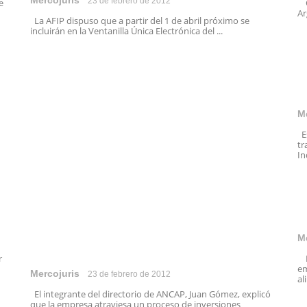
Mercojuris
23 de febrero de 2012
e
Co
Ar
La AFIP dispuso que a partir del 1 de abril próximo se
incluirán en la Ventanilla Única Electrónica del ...
M
Es
tr
In
M
r
La
em
Mercojuris
23 de febrero de 2012
al
El integrante del directorio de ANCAP, Juan Gómez, explicó
que la empresa atraviesa un proceso de inversiones