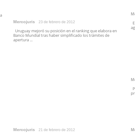
M
ra
Mercojuris
23 de febrero de 2012
En
ag
Uruguay mejoró su posición en el ranking que elabora en
Banco Mundial tras haber simplificado los trámites de
apertura ...
M
Pa
pr
Mercojuris
M
21 de febrero de 2012