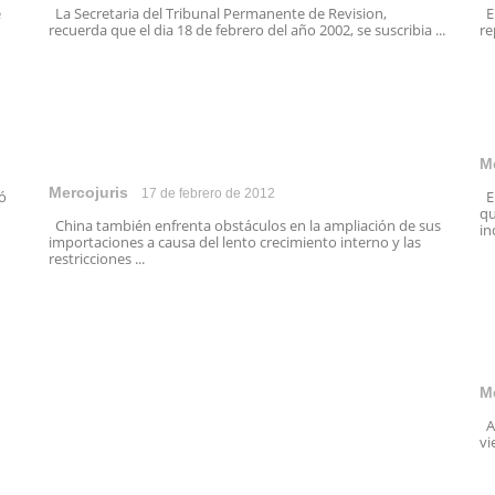
e
La Secretaria del Tribunal Permanente de Revision,
En
recuerda que el dia 18 de febrero del año 2002, se suscribia ...
re
M
Mercojuris
17 de febrero de 2012
ó
El
qu
China también enfrenta obstáculos en la ampliación de sus
in
importaciones a causa del lento crecimiento interno y las
restricciones ...
M
A 
vi