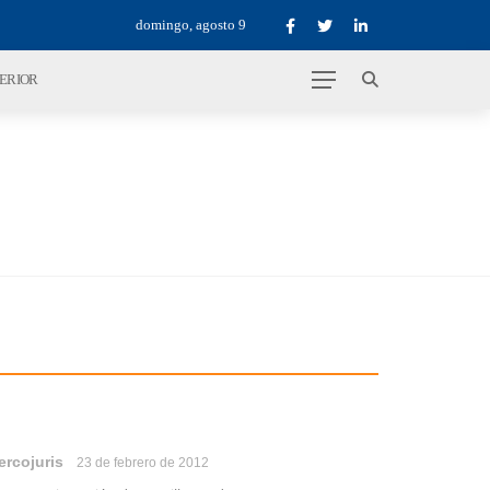
domingo, agosto 9
TERIOR
ercojuris
23 de febrero de 2012