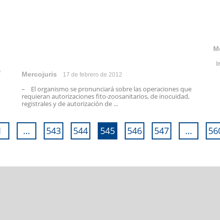
M
In
e
Mercojuris
17 de febrero de 2012
– El organismo se pronunciará sobre las operaciones que
requieran autorizaciones fito-zoosanitarios, de inocuidad,
registrales y de autorización de ...
1
…
543
544
545
546
547
…
56