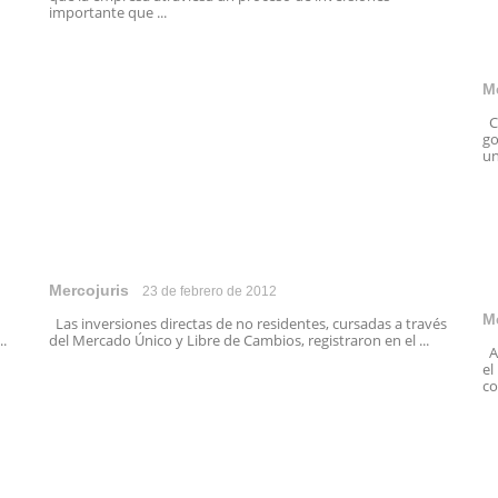
importante que ...
M
Ce
go
un
Mercojuris
23 de febrero de 2012
M
Las inversiones directas de no residentes, cursadas a través
..
del Mercado Único y Libre de Cambios, registraron en el ...
An
el
co