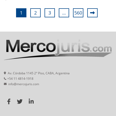
1
2
3
…
560
Av. Córdoba 1145 2° Piso, CABA, Argentina
+54 11 4814-1918
info@mercojuris.com