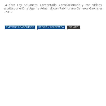
La obra Ley Aduanera: Comentada, Correlacionada y con Videos,
escrita por el Dr. y Agente Aduanal Juan Rabindrana Cisneros García, es
una ...
EVENTOS ACADÉMICOS
SECCIÓN ACADÉMICA
🇦🇷 ARG