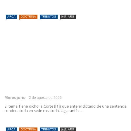
ARCA
DOCTRINA
TRIBUTOS
🇦🇷 ARG
Mercojuris
2 de agosto de 2026
El tema Tiene dicho la Corte ([1]) que ante el dictado de una sentencia
condenatoria en sede casatoria, la garantía ...
ARCA
DOCTRINA
TRIBUTOS
🇦🇷 ARG