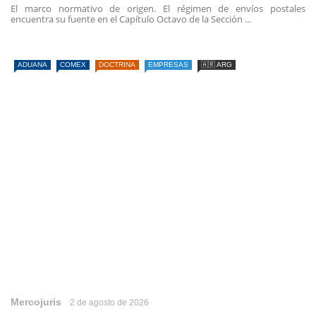
El marco normativo de origen. El régimen de envíos postales
encuentra su fuente en el Capítulo Octavo de la Sección ...
ADUANA
COMEX
DOCTRINA
EMPRESAS
🇦🇷 ARG
Mercojuris
2 de agosto de 2026