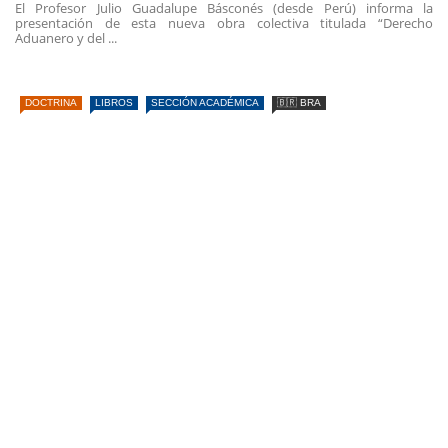
El Profesor Julio Guadalupe Básconés (desde Perú) informa la
presentación de esta nueva obra colectiva titulada “Derecho
Aduanero y del ...
DOCTRINA
LIBROS
SECCIÓN ACADÉMICA
🇧🇷 BRA