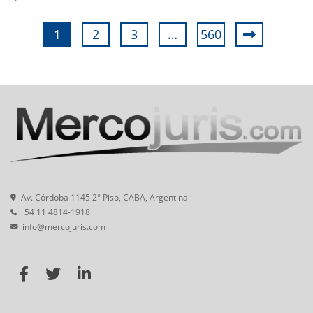
1
2
3
…
560
Av. Córdoba 1145 2° Piso, CABA, Argentina
+54 11 4814-1918
info@mercojuris.com