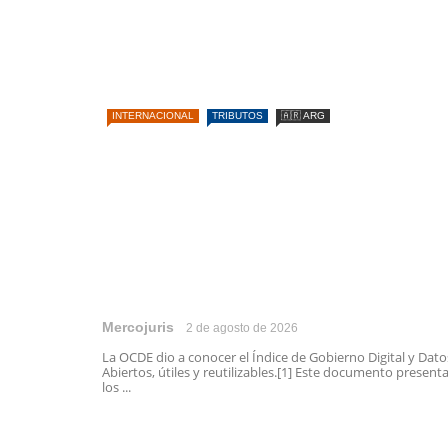
INTERNACIONAL
TRIBUTOS
🇦🇷 ARG
Mercojuris
2 de agosto de 2026
La OCDE dio a conocer el Índice de Gobierno Digital y Dato
Abiertos, útiles y reutilizables.[1] Este documento present
los ...