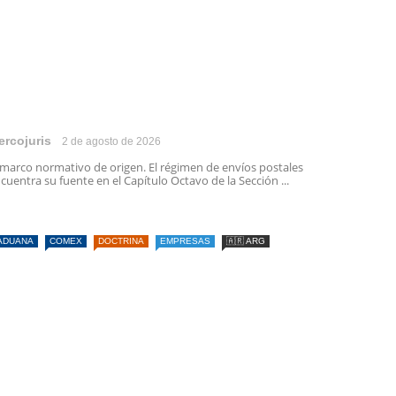
ercojuris
2 de agosto de 2026
 marco normativo de origen. El régimen de envíos postales
cuentra su fuente en el Capítulo Octavo de la Sección ...
ADUANA
COMEX
DOCTRINA
EMPRESAS
🇦🇷 ARG