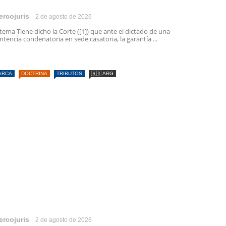
ercojuris
2 de agosto de 2026
 tema Tiene dicho la Corte ([1]) que ante el dictado de una
ntencia condenatoria en sede casatoria, la garantía ...
ARCA
DOCTRINA
TRIBUTOS
🇦🇷 ARG
ercojuris
2 de agosto de 2026