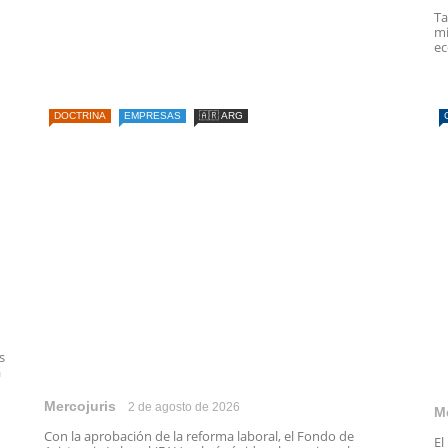
Ta
mi
ec
DOCTRINA
EMPRESAS
🇦🇷 ARG
s
a
Mercojuris
2 de agosto de 2026
M
Con la aprobación de la reforma laboral, el Fondo de
El