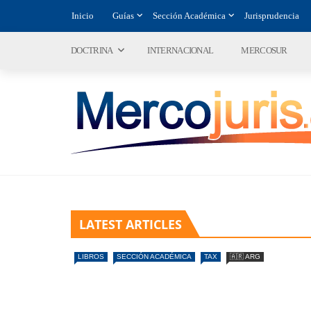
Inicio
Guías
Sección Académica
Jurisprudencia
DOCTRINA
INTERNACIONAL
MERCOSUR
LATEST ARTICLES
LIBROS
SECCIÓN ACADÉMICA
TAX
🇦🇷 ARG