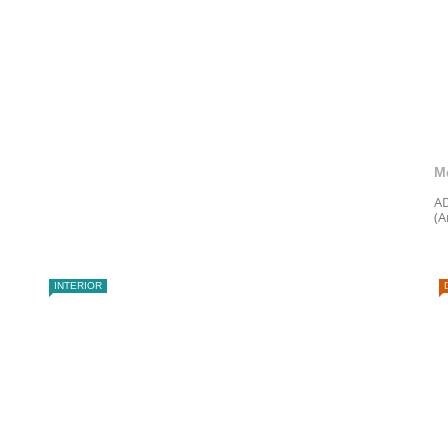
M
AD
(A
INTERIOR