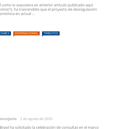
l como lo expusiera en anterior artículo publicado aquí
smo(1), ha trascendido que el proyecto de desregulación
onómica en actual ...
COMEX
INTERNACIONAL
TRIBUTOS
ercojuris
2 de agosto de 2026
 Brasil ha solicitado la celebración de consultas en el marco