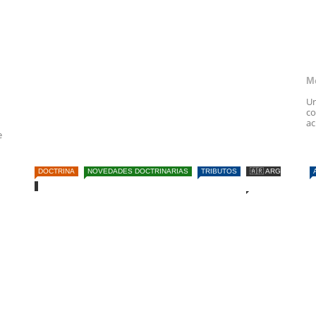
M
Un
co
ac
e
DOCTRINA
NOVEDADES DOCTRINARIAS
TRIBUTOS
🇦🇷 ARG