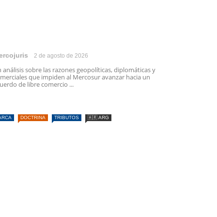
ercojuris
2 de agosto de 2026
 análisis sobre las razones geopolíticas, diplomáticas y
merciales que impiden al Mercosur avanzar hacia un
uerdo de libre comercio ...
ARCA
DOCTRINA
TRIBUTOS
🇦🇷 ARG