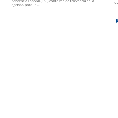
Asistencia Laboral (FAL) cobró rápida relevancia en la
de
agenda, porque ...