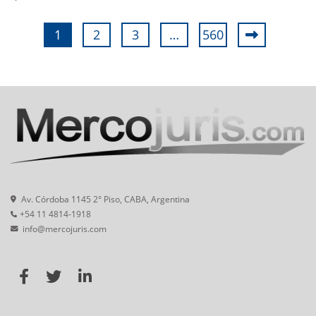
1
2
3
…
560
Av. Córdoba 1145 2° Piso, CABA, Argentina
+54 11 4814-1918
info@mercojuris.com