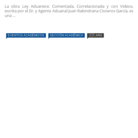
La obra Ley Aduanera: Comentada, Correlacionada y con Videos,
escrita por el Dr. y Agente Aduanal Juan Rabindrana Cisneros García, es
una ...
EVENTOS ACADÉMICOS
SECCIÓN ACADÉMICA
🇦🇷 ARG