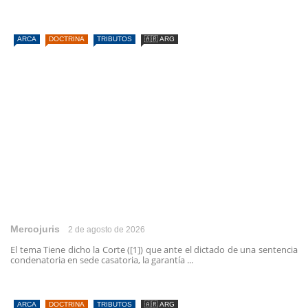
ARCA
DOCTRINA
TRIBUTOS
🇦🇷 ARG
Mercojuris
2 de agosto de 2026
El tema Tiene dicho la Corte ([1]) que ante el dictado de una sentencia
condenatoria en sede casatoria, la garantía ...
ARCA
DOCTRINA
TRIBUTOS
🇦🇷 ARG