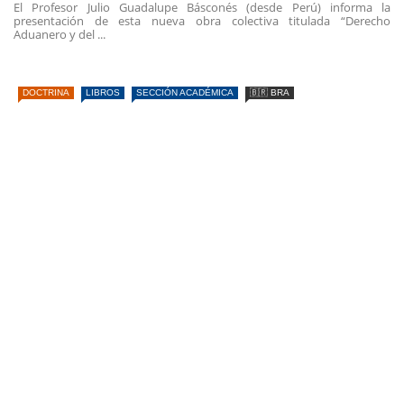
El Profesor Julio Guadalupe Básconés (desde Perú) informa la
presentación de esta nueva obra colectiva titulada “Derecho
Aduanero y del ...
DOCTRINA
LIBROS
SECCIÓN ACADÉMICA
🇧🇷 BRA