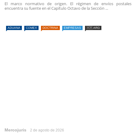
El marco normativo de origen. El régimen de envíos postales
encuentra su fuente en el Capítulo Octavo de la Sección ...
ADUANA
COMEX
DOCTRINA
EMPRESAS
🇦🇷 ARG
Mercojuris
2 de agosto de 2026