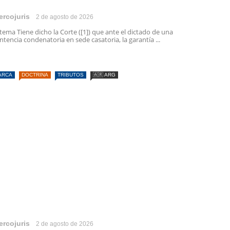
ercojuris
2 de agosto de 2026
 tema Tiene dicho la Corte ([1]) que ante el dictado de una
ntencia condenatoria en sede casatoria, la garantía ...
ARCA
DOCTRINA
TRIBUTOS
🇦🇷 ARG
ercojuris
2 de agosto de 2026