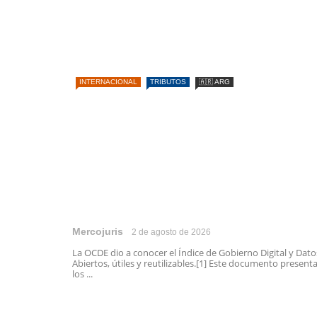
INTERNACIONAL
TRIBUTOS
🇦🇷 ARG
Mercojuris
2 de agosto de 2026
La OCDE dio a conocer el Índice de Gobierno Digital y Dato
Abiertos, útiles y reutilizables.[1] Este documento present
los ...