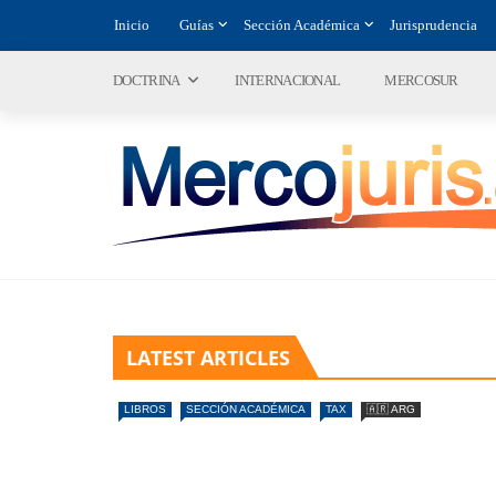
Inicio
Guías
Sección Académica
Jurisprudencia
DOCTRINA
INTERNACIONAL
MERCOSUR
LATEST ARTICLES
LIBROS
SECCIÓN ACADÉMICA
TAX
🇦🇷 ARG