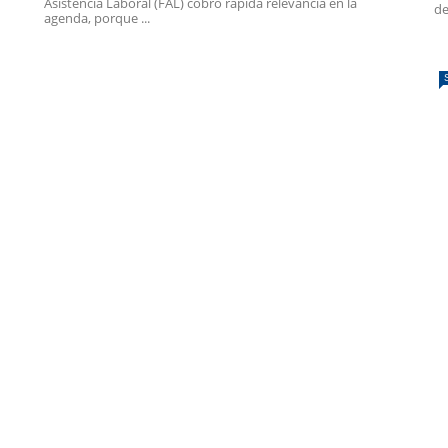
Asistencia Laboral (FAL) cobró rápida relevancia en la
de
agenda, porque ...