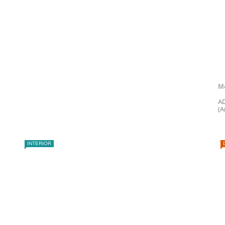
M
AD
(A
INTERIOR