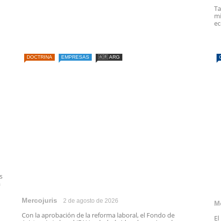
Ta
mi
ec
DOCTRINA
EMPRESAS
🇦🇷 ARG
s
a
Mercojuris
2 de agosto de 2026
M
Con la aprobación de la reforma laboral, el Fondo de
El