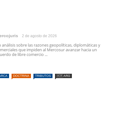
ercojuris
2 de agosto de 2026
 análisis sobre las razones geopolíticas, diplomáticas y
merciales que impiden al Mercosur avanzar hacia un
uerdo de libre comercio ...
ARCA
DOCTRINA
TRIBUTOS
🇦🇷 ARG