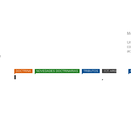
M
Un
co
ac
e
DOCTRINA
NOVEDADES DOCTRINARIAS
TRIBUTOS
🇦🇷 ARG