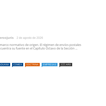
ercojuris
2 de agosto de 2026
 marco normativo de origen. El régimen de envíos postales
cuentra su fuente en el Capítulo Octavo de la Sección ...
ADUANA
COMEX
DOCTRINA
EMPRESAS
🇦🇷 ARG