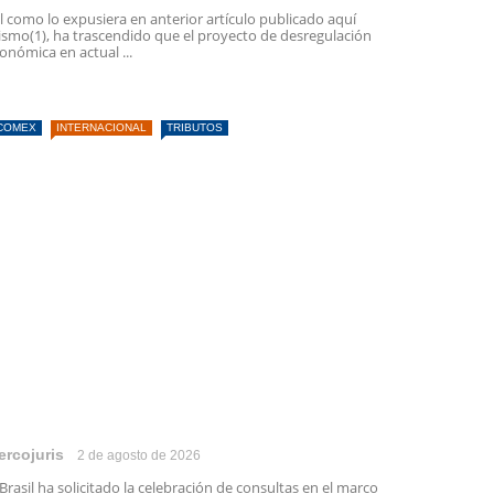
l como lo expusiera en anterior artículo publicado aquí
smo(1), ha trascendido que el proyecto de desregulación
onómica en actual ...
COMEX
INTERNACIONAL
TRIBUTOS
ercojuris
2 de agosto de 2026
 Brasil ha solicitado la celebración de consultas en el marco