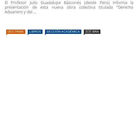
El Profesor Julio Guadalupe Básconés (desde Perú) informa la
presentación de esta nueva obra colectiva titulada “Derecho
Aduanero y del ...
DOCTRINA
LIBROS
SECCIÓN ACADÉMICA
🇧🇷 BRA