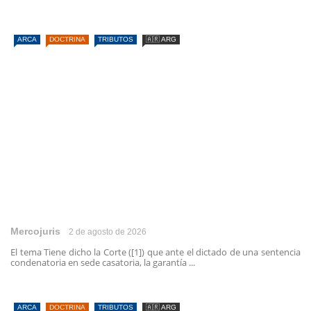
ARCA
DOCTRINA
TRIBUTOS
🇦🇷 ARG
Mercojuris
2 de agosto de 2026
El tema Tiene dicho la Corte ([1]) que ante el dictado de una sentencia
condenatoria en sede casatoria, la garantía ...
ARCA
DOCTRINA
TRIBUTOS
🇦🇷 ARG