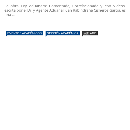
La obra Ley Aduanera: Comentada, Correlacionada y con Videos,
escrita por el Dr. y Agente Aduanal Juan Rabindrana Cisneros García, es
una ...
EVENTOS ACADÉMICOS
SECCIÓN ACADÉMICA
🇦🇷 ARG