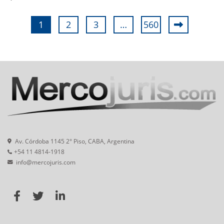
1
2
3
…
560
Av. Córdoba 1145 2° Piso, CABA, Argentina
+54 11 4814-1918
info@mercojuris.com