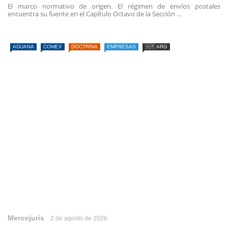
El marco normativo de origen. El régimen de envíos postales
encuentra su fuente en el Capítulo Octavo de la Sección ...
ADUANA
COMEX
DOCTRINA
EMPRESAS
🇦🇷 ARG
Mercojuris
2 de agosto de 2026