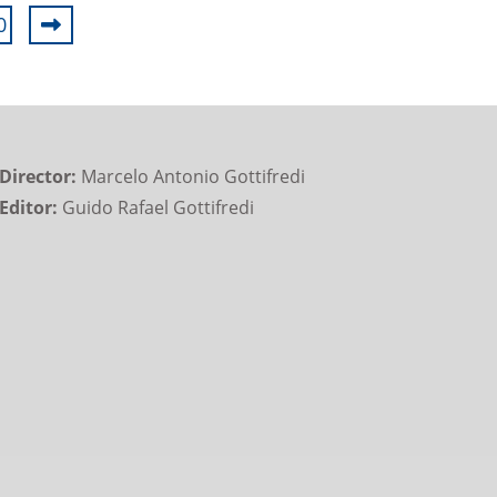
0
Director:
Marcelo Antonio Gottifredi
Editor:
Guido Rafael Gottifredi