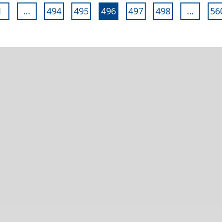
1
…
494
495
496
497
498
…
56