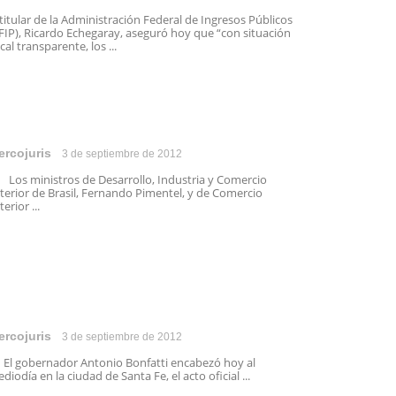
 titular de la Administración Federal de Ingresos Públicos
FIP), Ricardo Echegaray, aseguró hoy que “con situación
scal transparente, los ...
ercojuris
3 de septiembre de 2012
s ministros de Desarrollo, Industria y Comercio
terior de Brasil, Fernando Pimentel, y de Comercio
terior ...
ercojuris
3 de septiembre de 2012
 gobernador Antonio Bonfatti encabezó hoy al
diodía en la ciudad de Santa Fe, el acto oficial ...