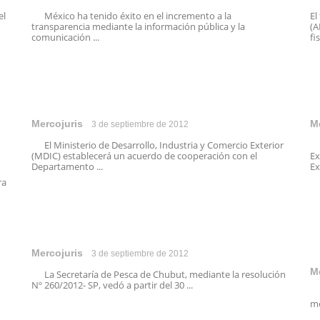
el
México ha tenido éxito en el incremento a la
El
transparencia mediante la información pública y la
(A
comunicación ...
fi
Mercojuris
M
3 de septiembre de 2012
El Ministerio de Desarrollo, Industria y Comercio Exterior
Lo
(MDIC) establecerá un acuerdo de cooperación con el
Ex
Departamento ...
Ex
ra
Mercojuris
3 de septiembre de 2012
M
La Secretaría de Pesca de Chubut, mediante la resolución
Nº 260/2012- SP, vedó a partir del 30 ...
El
me