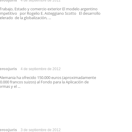
ercojuris
4 de septiembre de 2012
abajo, Estado y comercio exterior El modelo argentino
mpetitivo por Rogelio E. Asteggiano Scotto El desarrollo
elerado de la globalización, ...
ercojuris
4 de septiembre de 2012
emania ha ofrecido 150.000 euros (aproximadamente
0.000 francos suizos) al Fondo para la Aplicación de
rmas y el ...
ercojuris
3 de septiembre de 2012