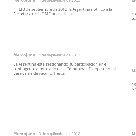
Mercojuris
M
4 de septiembre de 2012
El 3 de septiembre de 2012, la Argentina notificó a la
Tr
Secretaría de la OMC una solicitud ...
co
ac
Mercojuris
4 de septiembre de 2012
La Argentina está gestionando su participación en el
contingente arancelario de la Comunidad Europea, anual,
M
para carne de vacuno, fresca, ...
Al
18
No
Mercojuris
M
3 de septiembre de 2012