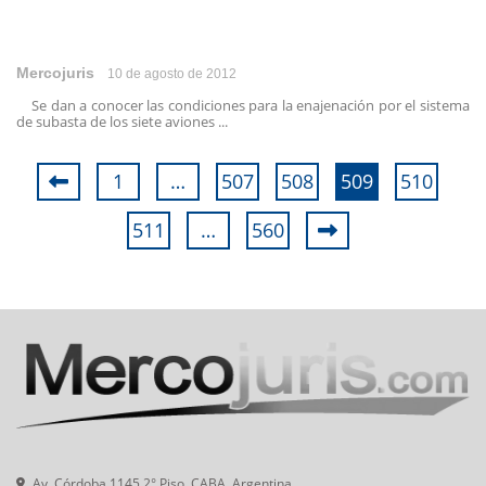
Mercojuris
10 de agosto de 2012
Se dan a conocer las condiciones para la enajenación por el sistema
de subasta de los siete aviones ...
1
…
507
508
509
510
511
…
560
Av. Córdoba 1145 2° Piso, CABA, Argentina