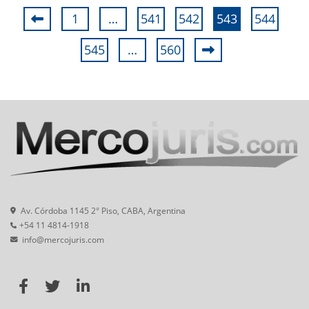
1
…
541
542
543
544
545
…
560
Av. Córdoba 1145 2° Piso, CABA, Argentina
+54 11 4814-1918
info@mercojuris.com