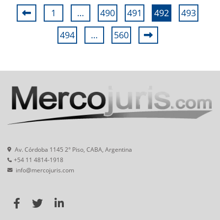
1
…
490
491
492
493
494
…
560
Av. Córdoba 1145 2° Piso, CABA, Argentina
+54 11 4814-1918
info@mercojuris.com