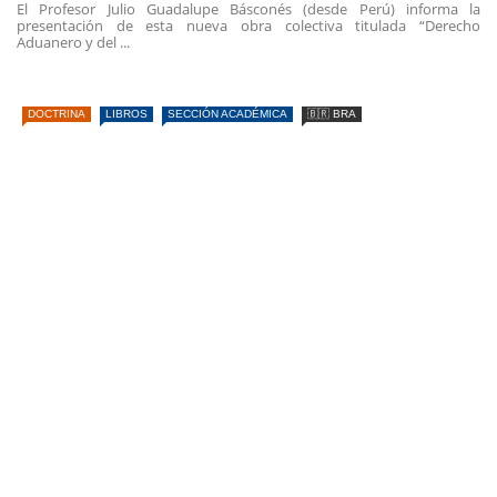
El Profesor Julio Guadalupe Básconés (desde Perú) informa la
presentación de esta nueva obra colectiva titulada “Derecho
Aduanero y del ...
DOCTRINA
LIBROS
SECCIÓN ACADÉMICA
🇧🇷 BRA