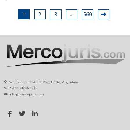
1
2
3
…
560
Av. Córdoba 1145 2° Piso, CABA, Argentina
+54 11 4814-1918
info@mercojuris.com