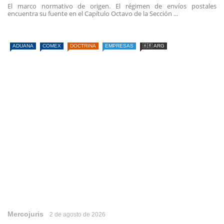
El marco normativo de origen. El régimen de envíos postales
encuentra su fuente en el Capítulo Octavo de la Sección ...
ADUANA
COMEX
DOCTRINA
EMPRESAS
🇦🇷 ARG
Mercojuris
2 de agosto de 2026