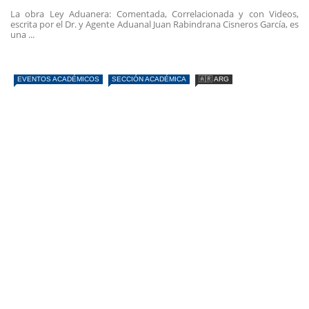
La obra Ley Aduanera: Comentada, Correlacionada y con Videos,
escrita por el Dr. y Agente Aduanal Juan Rabindrana Cisneros García, es
una ...
EVENTOS ACADÉMICOS
SECCIÓN ACADÉMICA
🇦🇷 ARG