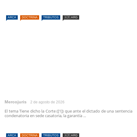
ARCA
DOCTRINA
TRIBUTOS
🇦🇷 ARG
Mercojuris
2 de agosto de 2026
El tema Tiene dicho la Corte ([1]) que ante el dictado de una sentencia
condenatoria en sede casatoria, la garantía ...
ARCA
DOCTRINA
TRIBUTOS
🇦🇷 ARG