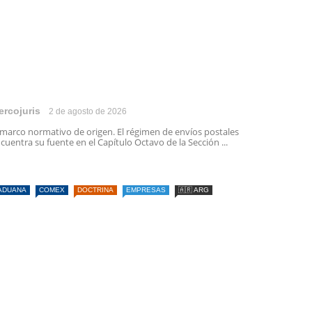
ercojuris
2 de agosto de 2026
 marco normativo de origen. El régimen de envíos postales
cuentra su fuente en el Capítulo Octavo de la Sección ...
ADUANA
COMEX
DOCTRINA
EMPRESAS
🇦🇷 ARG