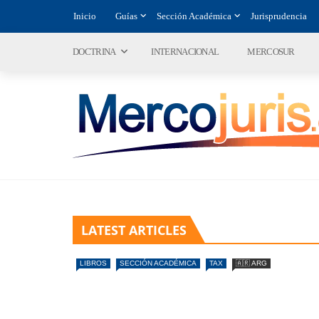
Inicio
Guías
Sección Académica
Jurisprudencia
DOCTRINA
INTERNACIONAL
MERCOSUR
LATEST ARTICLES
LIBROS
SECCIÓN ACADÉMICA
TAX
🇦🇷 ARG