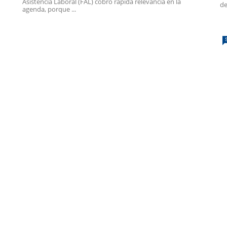
Asistencia Laboral (FAL) cobró rápida relevancia en la
de
agenda, porque ...