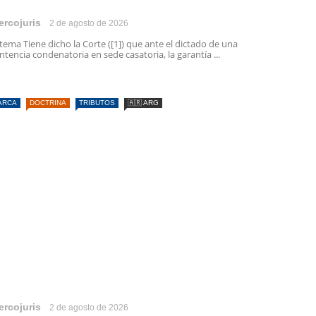
ercojuris
2 de agosto de 2026
 tema Tiene dicho la Corte ([1]) que ante el dictado de una
ntencia condenatoria en sede casatoria, la garantía ...
ARCA
DOCTRINA
TRIBUTOS
🇦🇷 ARG
ercojuris
2 de agosto de 2026