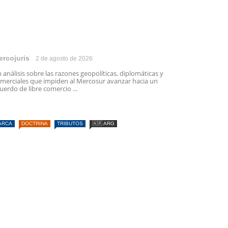
ercojuris
2 de agosto de 2026
 análisis sobre las razones geopolíticas, diplomáticas y
merciales que impiden al Mercosur avanzar hacia un
uerdo de libre comercio ...
ARCA
DOCTRINA
TRIBUTOS
🇦🇷 ARG