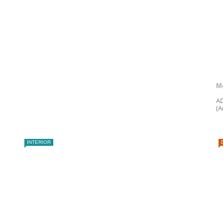
M
AD
(A
INTERIOR