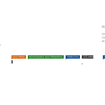
M
Un
co
ac
e
DOCTRINA
NOVEDADES DOCTRINARIAS
TRIBUTOS
🇦🇷 ARG