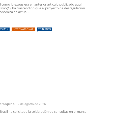
l como lo expusiera en anterior artículo publicado aquí
smo(1), ha trascendido que el proyecto de desregulación
onómica en actual ...
COMEX
INTERNACIONAL
TRIBUTOS
ercojuris
2 de agosto de 2026
 Brasil ha solicitado la celebración de consultas en el marco