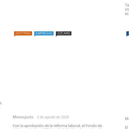
Ta
mi
ec
DOCTRINA
EMPRESAS
🇦🇷 ARG
s
a
Mercojuris
2 de agosto de 2026
M
Con la aprobación de la reforma laboral, el Fondo de
El