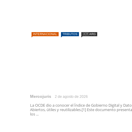
INTERNACIONAL
TRIBUTOS
🇦🇷 ARG
Mercojuris
2 de agosto de 2026
La OCDE dio a conocer el Índice de Gobierno Digital y Dato
Abiertos, útiles y reutilizables.[1] Este documento present
los ...