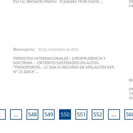
Por Lic. Bernardo Merino El pasado 18 de marzo ...
QU
Fa
Mercojuris
30 de noviembre de 2011
TRÁNSITOS INTERNACIONALES – JURISPRUDENCIA Y
DOCTRINA – CRITERIOS SOSTENIDOS EN AUTOS
“TRANSPORTES….C/ DGA S/ RECURSO DE APELACIÓN EXP.
N° 21.320-A” ...
M
PR
“I
VI
1
…
548
549
550
551
552
…
56