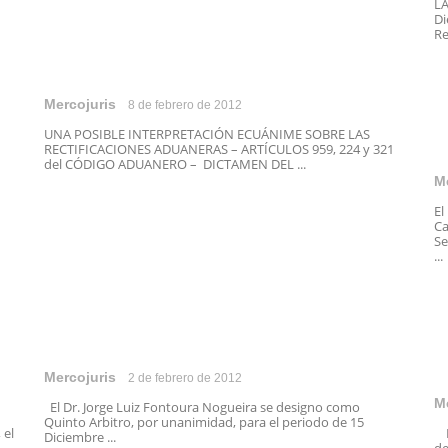
LA
Di
Re
Mercojuris
8 de febrero de 2012
UNA POSIBLE INTERPRETACIÓN ECUÁNIME SOBRE LAS
RECTIFICACIONES ADUANERAS – ARTÍCULOS 959, 224 y 321
del CÓDIGO ADUANERO – DICTAMEN DEL ...
M
El
Ca
Se
...
Mercojuris
2 de febrero de 2012
M
El Dr. Jorge Luiz Fontoura Nogueira se designo como
Quinto Arbitro, por unanimidad, para el periodo de 15
 el
En
Diciembre ...