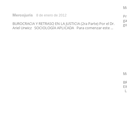
M
Mercojuris
8 de enero de 2012
Pr
ga
BUROCRACIA Y RETRASO EN LA JUSTICIA (2ra Parte) Por el Dr.
go
Ariel Urwicz SOCIOLOGÍA APLICADA Para comenzar este ...
M
B
EX
Lo