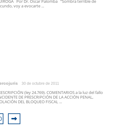
IROGA Por Dr. Oscar Palomba “Sombra terrible de
cundo, voy a evocarte ...
ercojuris
30 de octubre de 2011
ESCRIPCIÓN (ley 24.769). COMENTARIOS a la luz del fallo
NCIDENTE DE PRESCRIPCIÓN DE LA ACCIÓN PENAL,
OLACIÓN DEL BLOQUEO FISCAL ...
0