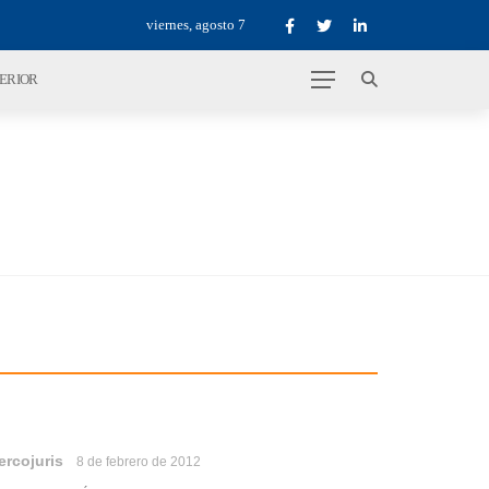
viernes, agosto 7
TERIOR
ercojuris
8 de febrero de 2012