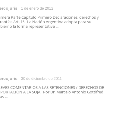
ercojuris
1 de enero de 2012
imera Parte Capítulo Primero Declaraciones, derechos y
rantías Art. 1º.- La Nación Argentina adopta para su
bierno la forma representativa ...
ercojuris
30 de diciembre de 2011
REVES COMENTARIOS A LAS RETENCIONES / DERECHOS DE
PORTACIÓN A LA SOJA Por Dr. Marcelo Antonio Gottifredi
s ...