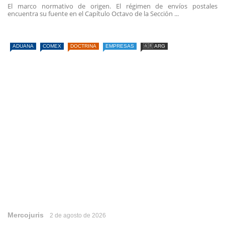
El marco normativo de origen. El régimen de envíos postales
encuentra su fuente en el Capítulo Octavo de la Sección ...
ADUANA
COMEX
DOCTRINA
EMPRESAS
🇦🇷 ARG
Mercojuris
2 de agosto de 2026