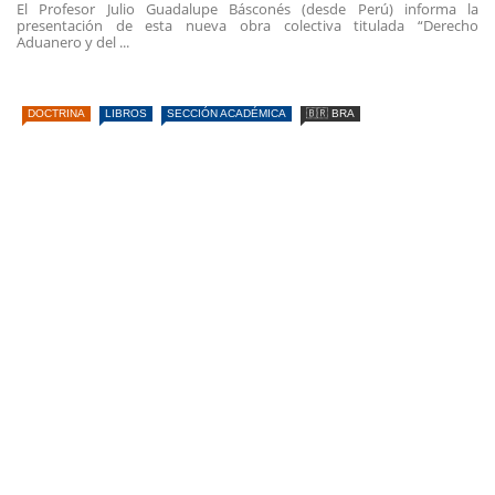
El Profesor Julio Guadalupe Básconés (desde Perú) informa la
presentación de esta nueva obra colectiva titulada “Derecho
Aduanero y del ...
DOCTRINA
LIBROS
SECCIÓN ACADÉMICA
🇧🇷 BRA