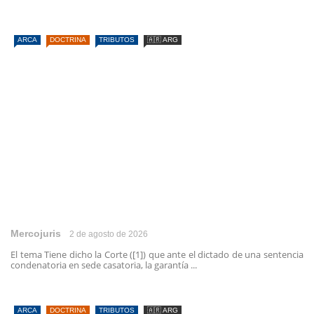
ARCA
DOCTRINA
TRIBUTOS
🇦🇷 ARG
Mercojuris
2 de agosto de 2026
El tema Tiene dicho la Corte ([1]) que ante el dictado de una sentencia
condenatoria en sede casatoria, la garantía ...
ARCA
DOCTRINA
TRIBUTOS
🇦🇷 ARG