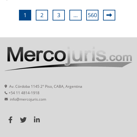
1
2
3
…
560
Av. Córdoba 1145 2° Piso, CABA, Argentina
+54 11 4814-1918
info@mercojuris.com