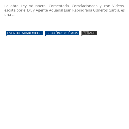
La obra Ley Aduanera: Comentada, Correlacionada y con Videos,
escrita por el Dr. y Agente Aduanal Juan Rabindrana Cisneros García, es
una ...
EVENTOS ACADÉMICOS
SECCIÓN ACADÉMICA
🇦🇷 ARG