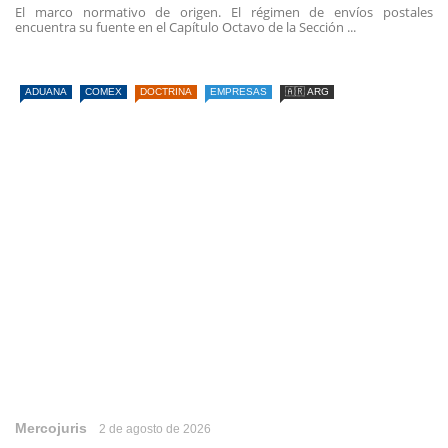
El marco normativo de origen. El régimen de envíos postales
encuentra su fuente en el Capítulo Octavo de la Sección ...
ADUANA
COMEX
DOCTRINA
EMPRESAS
🇦🇷 ARG
Mercojuris
2 de agosto de 2026