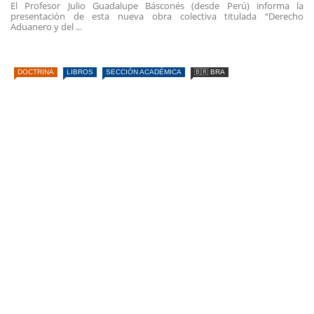
El Profesor Julio Guadalupe Básconés (desde Perú) informa la
presentación de esta nueva obra colectiva titulada “Derecho
Aduanero y del ...
DOCTRINA
LIBROS
SECCIÓN ACADÉMICA
🇧🇷 BRA