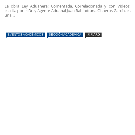
La obra Ley Aduanera: Comentada, Correlacionada y con Videos,
escrita por el Dr. y Agente Aduanal Juan Rabindrana Cisneros García, es
una ...
EVENTOS ACADÉMICOS
SECCIÓN ACADÉMICA
🇦🇷 ARG