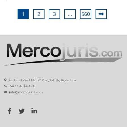
1
2
3
…
560
Av. Córdoba 1145 2° Piso, CABA, Argentina
+54 11 4814-1918
info@mercojuris.com