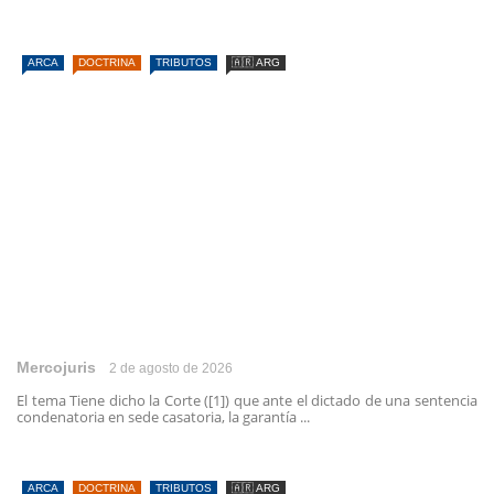
ARCA
DOCTRINA
TRIBUTOS
🇦🇷 ARG
Mercojuris
2 de agosto de 2026
El tema Tiene dicho la Corte ([1]) que ante el dictado de una sentencia
condenatoria en sede casatoria, la garantía ...
ARCA
DOCTRINA
TRIBUTOS
🇦🇷 ARG