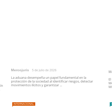
Mercojuris
5 de julio de 2026
M
La aduana desempeña un papel fundamental en la
El
protección de la sociedad al identificar riesgos, detectar
Me
movimientos ilícitos y garantizar ...
tín
ME
.
INTERNACIONAL