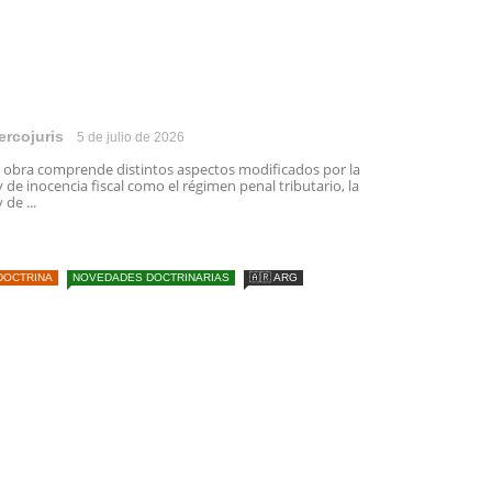
ercojuris
5 de julio de 2026
 obra comprende distintos aspectos modificados por la
y de inocencia fiscal como el régimen penal tributario, la
y de ...
DOCTRINA
NOVEDADES DOCTRINARIAS
🇦🇷 ARG