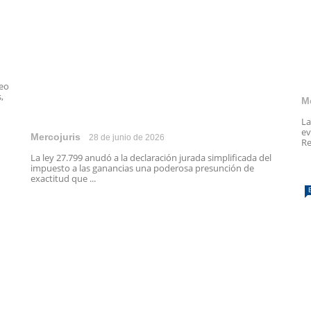
peo
,
M
La
ev
Mercojuris
28 de junio de 2026
Re
La ley 27.799 anudó a la declaración jurada simplificada del
impuesto a las ganancias una poderosa presunción de
exactitud que ...