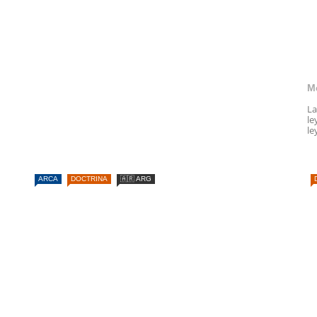
M
La
le
le
ARCA
DOCTRINA
🇦🇷 ARG