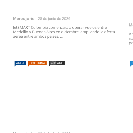
Mercojuris
28 de junio de 2026
M
JetSMART Colombia comenzará a operar vuelos entre
Medellín y Buenos Aires en diciembre, ampliando la oferta
A 
aérea entre ambos países. ...
na
A
po
ARCA
DOCTRINA
🇦🇷 ARG