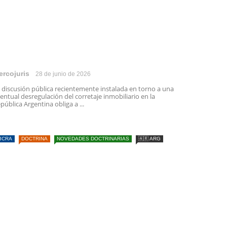
ercojuris
28 de junio de 2026
 discusión pública recientemente instalada en torno a una
entual desregulación del corretaje inmobiliario en la
pública Argentina obliga a ...
BCRA
DOCTRINA
NOVEDADES DOCTRINARIAS
🇦🇷 ARG