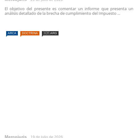
El objetivo del presente es comentar un informe que presenta un
análisis detallado de la brecha de cumplimiento del Impuesto ...
ARCA
DOCTRINA
🇦🇷 ARG
Mercojuris
19 de julio de 2026