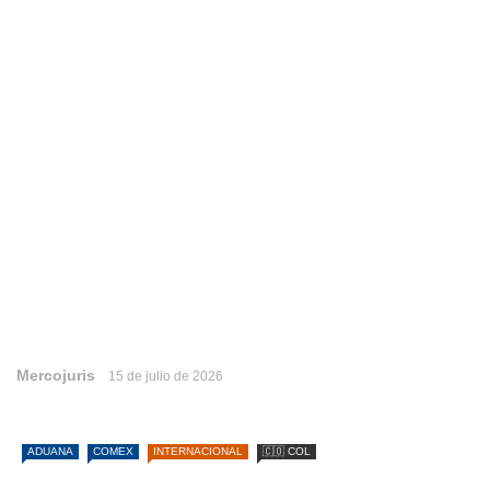
Mercojuris
15 de julio de 2026
ADUANA
COMEX
INTERNACIONAL
🇨🇴 COL