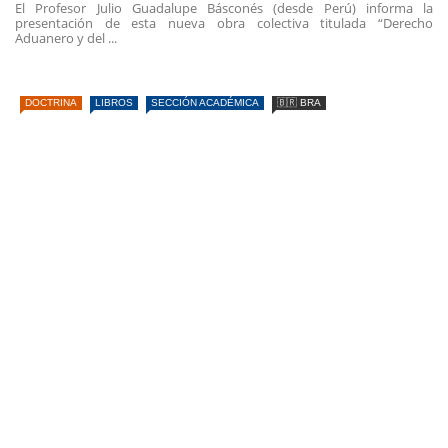
El Profesor Julio Guadalupe Básconés (desde Perú) informa la
presentación de esta nueva obra colectiva titulada “Derecho
Aduanero y del ...
DOCTRINA
LIBROS
SECCIÓN ACADÉMICA
🇧🇷 BRA