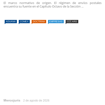
El marco normativo de origen. El régimen de envíos postales
encuentra su fuente en el Capítulo Octavo de la Sección ...
ADUANA
COMEX
DOCTRINA
EMPRESAS
🇦🇷 ARG
Mercojuris
2 de agosto de 2026