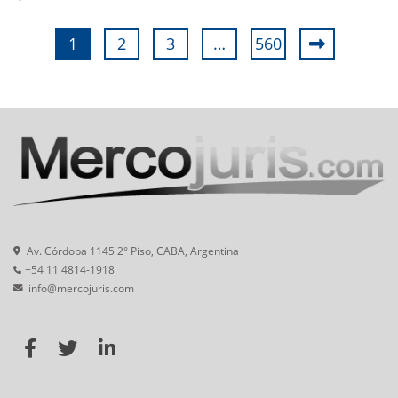
1
2
3
…
560
Av. Córdoba 1145 2° Piso, CABA, Argentina
+54 11 4814-1918
info@mercojuris.com