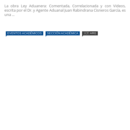
La obra Ley Aduanera: Comentada, Correlacionada y con Videos,
escrita por el Dr. y Agente Aduanal Juan Rabindrana Cisneros García, es
una ...
EVENTOS ACADÉMICOS
SECCIÓN ACADÉMICA
🇦🇷 ARG