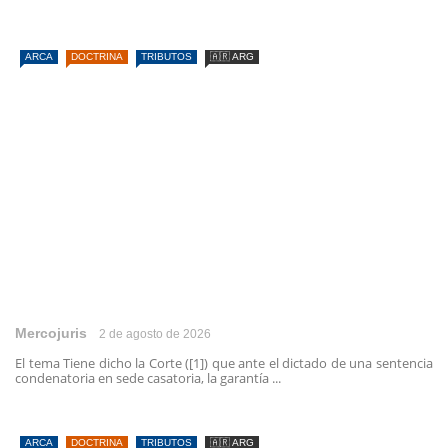
ARCA
DOCTRINA
TRIBUTOS
🇦🇷 ARG
Mercojuris
2 de agosto de 2026
El tema Tiene dicho la Corte ([1]) que ante el dictado de una sentencia
condenatoria en sede casatoria, la garantía ...
ARCA
DOCTRINA
TRIBUTOS
🇦🇷 ARG