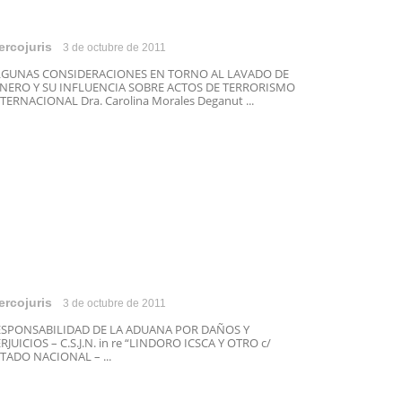
ercojuris
3 de octubre de 2011
LGUNAS CONSIDERACIONES EN TORNO AL LAVADO DE
INERO Y SU INFLUENCIA SOBRE ACTOS DE TERRORISMO
TERNACIONAL Dra. Carolina Morales Deganut ...
ercojuris
3 de octubre de 2011
ESPONSABILIDAD DE LA ADUANA POR DAÑOS Y
RJUICIOS – C.S.J.N. in re “LINDORO ICSCA Y OTRO c/
TADO NACIONAL – ...