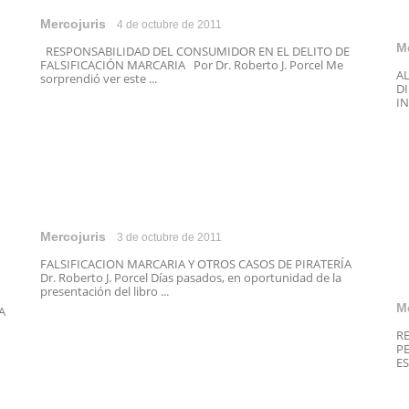
Mercojuris
4 de octubre de 2011
M
RESPONSABILIDAD DEL CONSUMIDOR EN EL DELITO DE
FALSIFICACIÓN MARCARIA Por Dr. Roberto J. Porcel Me
A
sorprendió ver este ...
D
IN
Mercojuris
3 de octubre de 2011
FALSIFICACION MARCARIA Y OTROS CASOS DE PIRATERÍA
Dr. Roberto J. Porcel Días pasados, en oportunidad de la
presentación del libro ...
M
A
R
PE
ES