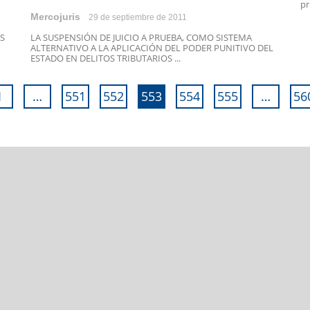
pr
Mercojuris
29 de septiembre de 2011
S
LA SUSPENSIÓN DE JUICIO A PRUEBA, COMO SISTEMA
ALTERNATIVO A LA APLICACIÓN DEL PODER PUNITIVO DEL
ESTADO EN DELITOS TRIBUTARIOS ...
1
…
551
552
553
554
555
…
56