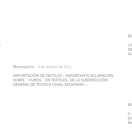
M
S
LA
DE
Au
Mercojuris
3 de octubre de 2011
IMPORTACIÓN DE TEXTILES – IMPORTANTE ACLARACIÓN
SOBRE ¨ PUROS ¨ EN TEXTILES, DE LA SUBDIRECCIÓN
GENERAL DE TECNICA LEGAL ADUANERA ...
M
II
JU
Ba