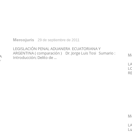
Mercojuris
29 de septiembre de 2011
LEGISLACIÓN PENAL ADUANERA ECUATORIANA Y
ARGENTINA ( comparación ) Dr. Jorge Luis Tosi Sumario :
M
A
Introducción; Delito de ...
r
L
L
RE
M
LA
Lu