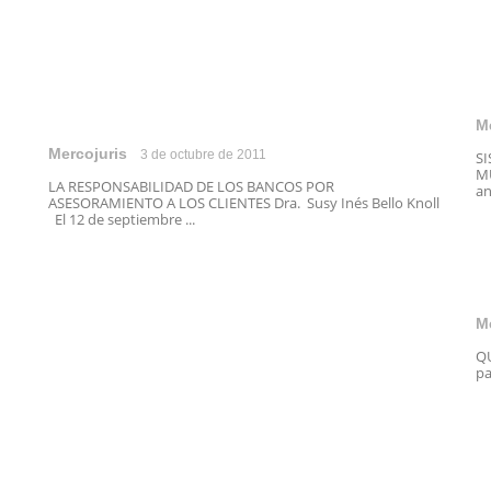
M
Mercojuris
3 de octubre de 2011
S
MU
LA RESPONSABILIDAD DE LOS BANCOS POR
an
ASESORAMIENTO A LOS CLIENTES Dra. Susy Inés Bello Knoll
El 12 de septiembre ...
M
QU
pa