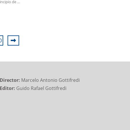
incipio de ...
0
Director:
Marcelo Antonio Gottifredi
Editor:
Guido Rafael Gottifredi