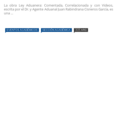
La obra Ley Aduanera: Comentada, Correlacionada y con Videos,
escrita por el Dr. y Agente Aduanal Juan Rabindrana Cisneros García, es
una ...
EVENTOS ACADÉMICOS
SECCIÓN ACADÉMICA
🇦🇷 ARG