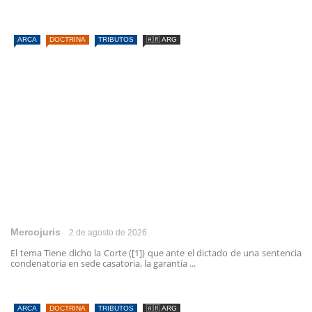
ARCA
DOCTRINA
TRIBUTOS
🇦🇷 ARG
Mercojuris
2 de agosto de 2026
El tema Tiene dicho la Corte ([1]) que ante el dictado de una sentencia
condenatoria en sede casatoria, la garantía ...
ARCA
DOCTRINA
TRIBUTOS
🇦🇷 ARG