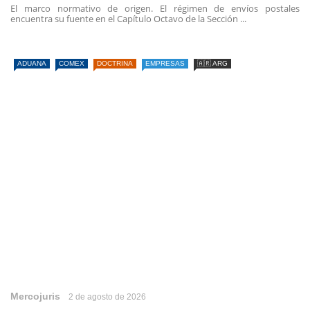
El marco normativo de origen. El régimen de envíos postales
encuentra su fuente en el Capítulo Octavo de la Sección ...
ADUANA
COMEX
DOCTRINA
EMPRESAS
🇦🇷 ARG
Mercojuris
2 de agosto de 2026