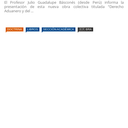
El Profesor Julio Guadalupe Básconés (desde Perú) informa la
presentación de esta nueva obra colectiva titulada “Derecho
Aduanero y del ...
DOCTRINA
LIBROS
SECCIÓN ACADÉMICA
🇧🇷 BRA