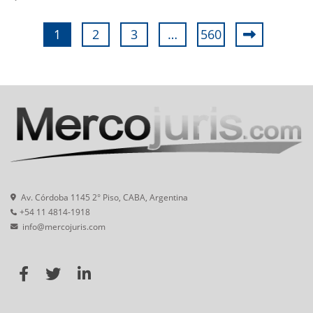
1
2
3
…
560
Av. Córdoba 1145 2° Piso, CABA, Argentina
+54 11 4814-1918
info@mercojuris.com