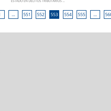
ESTADO EN DELITOS TRIBUTARIOS ...
1
…
551
552
553
554
555
…
56