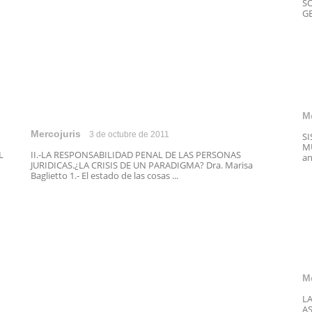
SO
GE
M
Mercojuris
3 de octubre de 2011
S
MU
L
II.-LA RESPONSABILIDAD PENAL DE LAS PERSONAS
an
JURIDICAS.¿LA CRISIS DE UN PARADIGMA? Dra. Marisa
Baglietto 1.- El estado de las cosas ...
M
L
AS