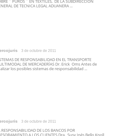
BRE ¨ PUROS ¨ EN TEXTILES, DE LA SUBDIRECCIÓN
NERAL DE TECNICA LEGAL ADUANERA ...
ercojuris
3 de octubre de 2011
ISTEMAS DE RESPONSABILIDAD EN EL TRANSPORTE
LTIMODAL DE MERCADERÍAS Dr. Erick Oms Antes de
alizar los posibles sistemas de responsabilidad ...
ercojuris
3 de octubre de 2011
A RESPONSABILIDAD DE LOS BANCOS POR
ESORAMIENTO A LOS CLIENTES Dra. Susy Inés Bello Knoll