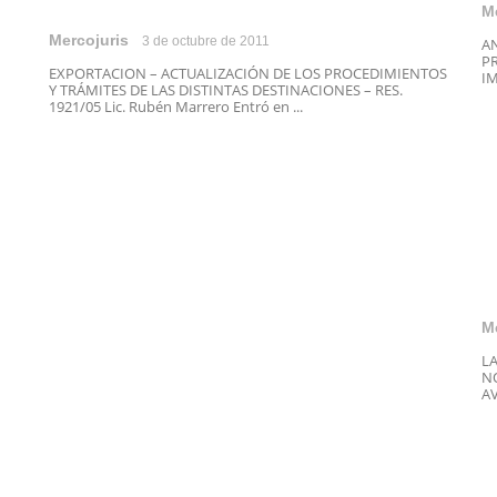
M
Mercojuris
3 de octubre de 2011
A
PR
EXPORTACION – ACTUALIZACIÓN DE LOS PROCEDIMIENTOS
IM
Y TRÁMITES DE LAS DISTINTAS DESTINACIONES – RES.
1921/05 Lic. Rubén Marrero Entró en ...
M
L
N
AV