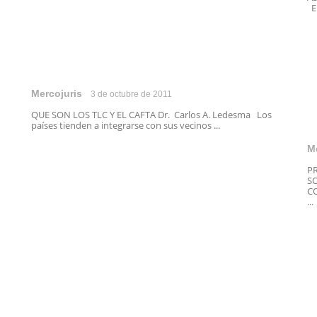
El
Mercojuris
3 de octubre de 2011
QUE SON LOS TLC Y EL CAFTA Dr. Carlos A. Ledesma Los
países tienden a integrarse con sus vecinos ...
M
P
S
CO
...