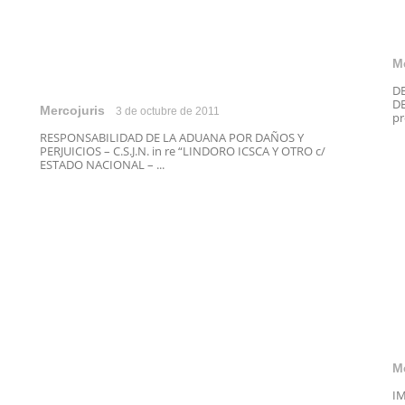
M
D
DE
Mercojuris
3 de octubre de 2011
pr
RESPONSABILIDAD DE LA ADUANA POR DAÑOS Y
PERJUICIOS – C.S.J.N. in re “LINDORO ICSCA Y OTRO c/
ESTADO NACIONAL – ...
M
I