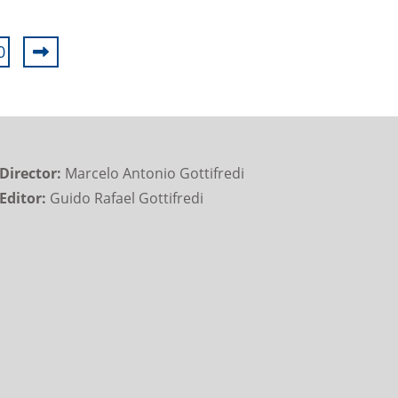
0
Director:
Marcelo Antonio Gottifredi
Editor:
Guido Rafael Gottifredi