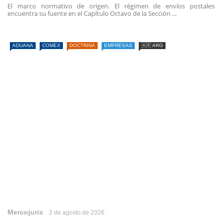
El marco normativo de origen. El régimen de envíos postales
encuentra su fuente en el Capítulo Octavo de la Sección ...
ADUANA
COMEX
DOCTRINA
EMPRESAS
🇦🇷 ARG
Mercojuris
2 de agosto de 2026