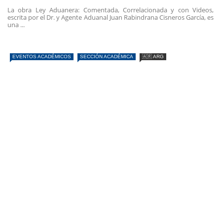
La obra Ley Aduanera: Comentada, Correlacionada y con Videos,
escrita por el Dr. y Agente Aduanal Juan Rabindrana Cisneros García, es
una ...
EVENTOS ACADÉMICOS
SECCIÓN ACADÉMICA
🇦🇷 ARG