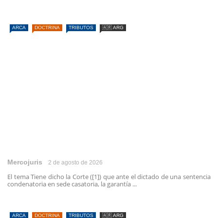
ARCA
DOCTRINA
TRIBUTOS
🇦🇷 ARG
Mercojuris
2 de agosto de 2026
El tema Tiene dicho la Corte ([1]) que ante el dictado de una sentencia
condenatoria en sede casatoria, la garantía ...
ARCA
DOCTRINA
TRIBUTOS
🇦🇷 ARG