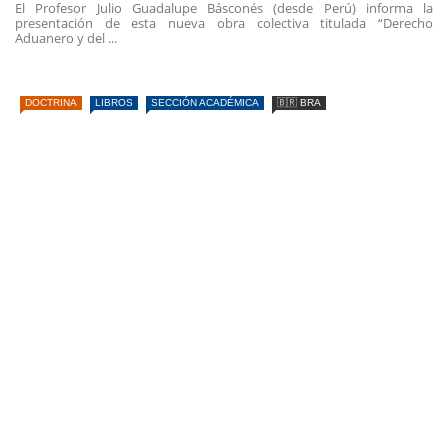
El Profesor Julio Guadalupe Básconés (desde Perú) informa la
presentación de esta nueva obra colectiva titulada “Derecho
Aduanero y del ...
DOCTRINA
LIBROS
SECCIÓN ACADÉMICA
🇧🇷 BRA