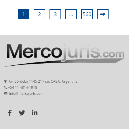
1
2
3
…
560
Av. Córdoba 1145 2° Piso, CABA, Argentina
+54 11 4814-1918
info@mercojuris.com