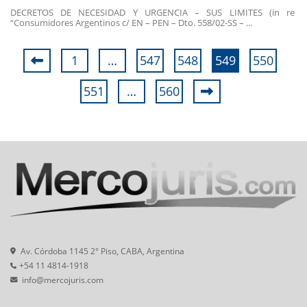
DECRETOS DE NECESIDAD Y URGENCIA – SUS LIMITES (in re
“Consumidores Argentinos c/ EN – PEN – Dto. 558/02-SS – ...
1
…
547
548
549
550
551
…
560
Av. Córdoba 1145 2° Piso, CABA, Argentina
+54 11 4814-1918
info@mercojuris.com