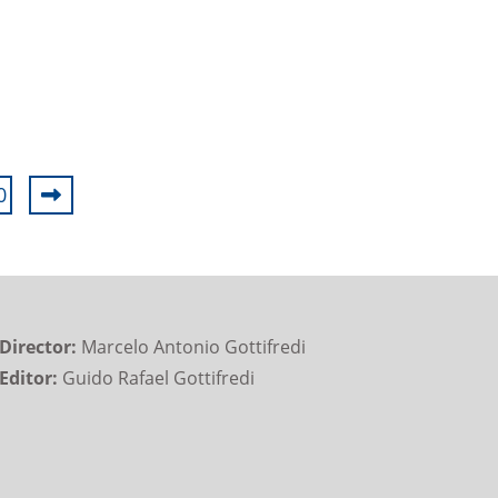
0
Director:
Marcelo Antonio Gottifredi
Editor:
Guido Rafael Gottifredi