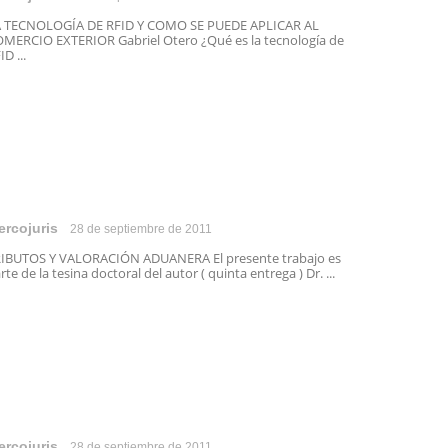
 TECNOLOGÍA DE RFID Y COMO SE PUEDE APLICAR AL
MERCIO EXTERIOR Gabriel Otero ¿Qué es la tecnología de
ID ...
ercojuris
28 de septiembre de 2011
IBUTOS Y VALORACIÓN ADUANERA El presente trabajo es
rte de la tesina doctoral del autor ( quinta entrega ) Dr. ...
ercojuris
28 de septiembre de 2011