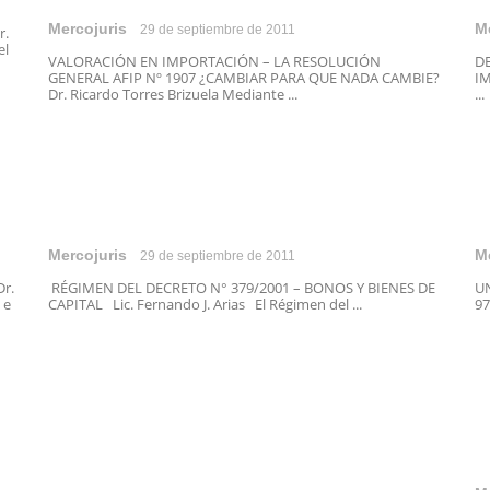
Mercojuris
M
29 de septiembre de 2011
r.
el
VALORACIÓN EN IMPORTACIÓN – LA RESOLUCIÓN
D
GENERAL AFIP Nº 1907 ¿CAMBIAR PARA QUE NADA CAMBIE?
IM
Dr. Ricardo Torres Brizuela Mediante ...
...
Mercojuris
M
29 de septiembre de 2011
r.
RÉGIMEN DEL DECRETO N° 379/2001 – BONOS Y BIENES DE
UN
 e
CAPITAL Lic. Fernando J. Arias El Régimen del ...
97