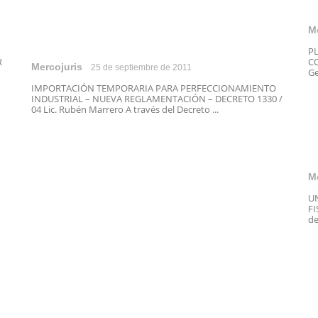
M
P
R
CO
Mercojuris
25 de septiembre de 2011
Ge
IMPORTACIÓN TEMPORARIA PARA PERFECCIONAMIENTO
INDUSTRIAL – NUEVA REGLAMENTACIÓN – DECRETO 1330 /
04 Lic. Rubén Marrero A través del Decreto ...
M
U
FI
de