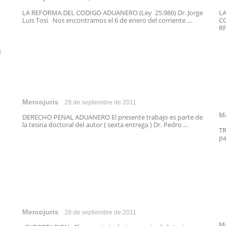
LA REFORMA DEL CODIGO ADUANERO (Ley 25.986) Dr. Jorge
LA
Luis Tosi Nos encontramos el 6 de enero del corriente ...
CO
RF
N
Mercojuris
28 de septiembre de 2011
M
DERECHO PENAL ADUANERO El presente trabajo es parte de
la tesina doctoral del autor ( sexta entrega ) Dr. Pedro ...
TR
pa
Mercojuris
28 de septiembre de 2011
M