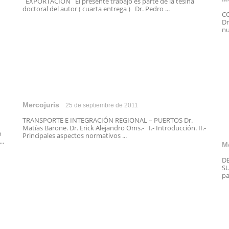
EXPORTACION El presente trabajo es parte de la tesina
doctoral del autor ( cuarta entrega ) Dr. Pedro ...
C
Dr
nu
Mercojuris
25 de septiembre de 2011
TRANSPORTE E INTEGRACIÓN REGIONAL – PUERTOS Dr.
Matías Barone. Dr. Erick Alejandro Oms.- I.- Introducción. II.-
o
Principales aspectos normativos ...
..
M
D
SU
pa