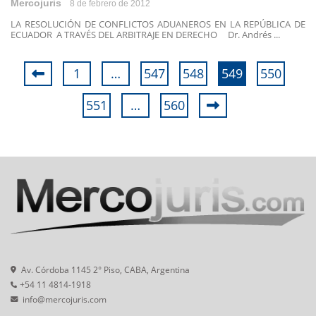
Mercojuris
8 de febrero de 2012
LA RESOLUCIÓN DE CONFLICTOS ADUANEROS EN LA REPÚBLICA DE
ECUADOR A TRAVÉS DEL ARBITRAJE EN DERECHO Dr. Andrés ...
1
…
547
548
549
550
551
…
560
Av. Córdoba 1145 2° Piso, CABA, Argentina
+54 11 4814-1918
info@mercojuris.com