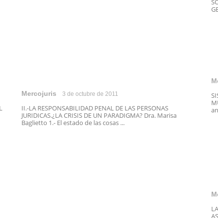
SO
GE
M
Mercojuris
3 de octubre de 2011
S
MU
L
II.-LA RESPONSABILIDAD PENAL DE LAS PERSONAS
an
JURIDICAS.¿LA CRISIS DE UN PARADIGMA? Dra. Marisa
Baglietto 1.- El estado de las cosas ...
M
L
AS