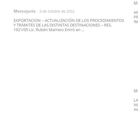
M
Mercojuris
3 de octubre de 2011
A
PR
EXPORTACION – ACTUALIZACIÓN DE LOS PROCEDIMIENTOS
IM
Y TRÁMITES DE LAS DISTINTAS DESTINACIONES – RES.
1921/05 Lic. Rubén Marrero Entró en ...
M
L
N
AV