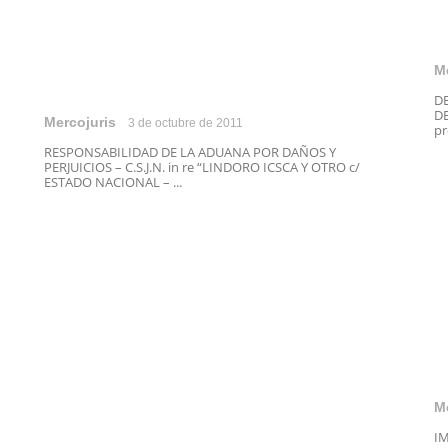
M
D
DE
Mercojuris
3 de octubre de 2011
pr
RESPONSABILIDAD DE LA ADUANA POR DAÑOS Y
PERJUICIOS – C.S.J.N. in re “LINDORO ICSCA Y OTRO c/
ESTADO NACIONAL – ...
M
I