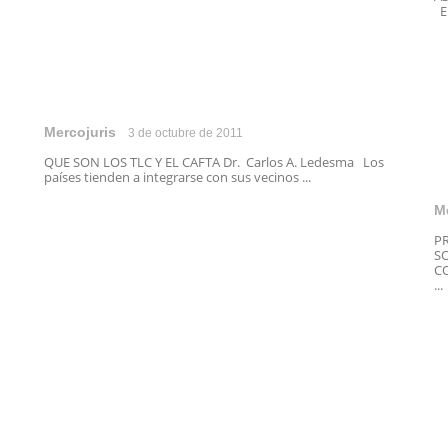
El
Mercojuris
3 de octubre de 2011
QUE SON LOS TLC Y EL CAFTA Dr. Carlos A. Ledesma Los
países tienden a integrarse con sus vecinos ...
M
P
S
CO
...