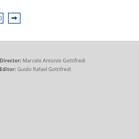
0
Director:
Marcelo Antonio Gottifredi
Editor:
Guido Rafael Gottifredi