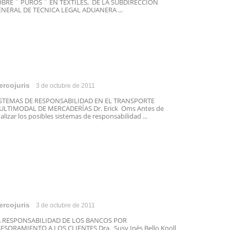
BRE ¨ PUROS ¨ EN TEXTILES, DE LA SUBDIRECCIÓN
NERAL DE TECNICA LEGAL ADUANERA ...
ercojuris
3 de octubre de 2011
ISTEMAS DE RESPONSABILIDAD EN EL TRANSPORTE
LTIMODAL DE MERCADERÍAS Dr. Erick Oms Antes de
alizar los posibles sistemas de responsabilidad ...
ercojuris
3 de octubre de 2011
A RESPONSABILIDAD DE LOS BANCOS POR
ESORAMIENTO A LOS CLIENTES Dra. Susy Inés Bello Knoll