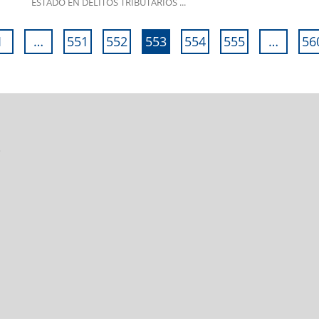
ESTADO EN DELITOS TRIBUTARIOS ...
1
…
551
552
553
554
555
…
56