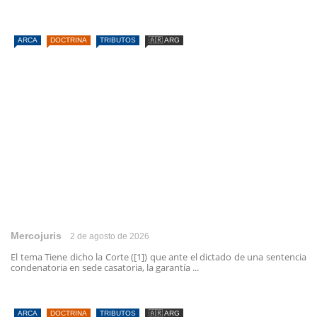
ARCA
DOCTRINA
TRIBUTOS
🇦🇷 ARG
Mercojuris
2 de agosto de 2026
El tema Tiene dicho la Corte ([1]) que ante el dictado de una sentencia
condenatoria en sede casatoria, la garantía ...
ARCA
DOCTRINA
TRIBUTOS
🇦🇷 ARG