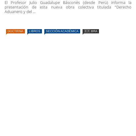
El Profesor Julio Guadalupe Básconés (desde Perú) informa la
presentación de esta nueva obra colectiva titulada “Derecho
Aduanero y del ...
DOCTRINA
LIBROS
SECCIÓN ACADÉMICA
🇧🇷 BRA