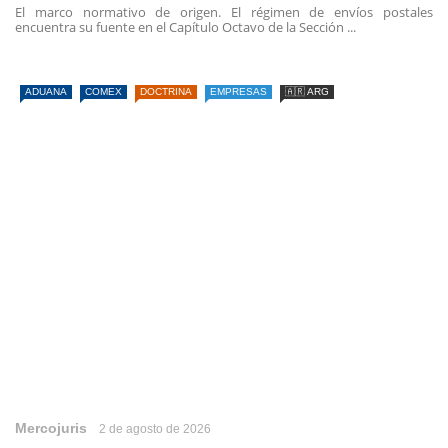
El marco normativo de origen. El régimen de envíos postales
encuentra su fuente en el Capítulo Octavo de la Sección ...
ADUANA
COMEX
DOCTRINA
EMPRESAS
🇦🇷 ARG
Mercojuris
2 de agosto de 2026