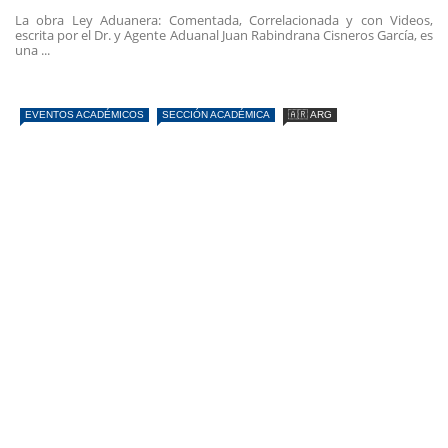
La obra Ley Aduanera: Comentada, Correlacionada y con Videos,
escrita por el Dr. y Agente Aduanal Juan Rabindrana Cisneros García, es
una ...
EVENTOS ACADÉMICOS
SECCIÓN ACADÉMICA
🇦🇷 ARG