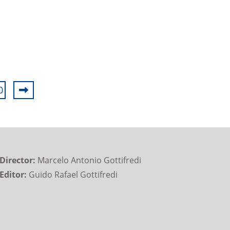
0
Director:
Marcelo Antonio Gottifredi
Editor:
Guido Rafael Gottifredi