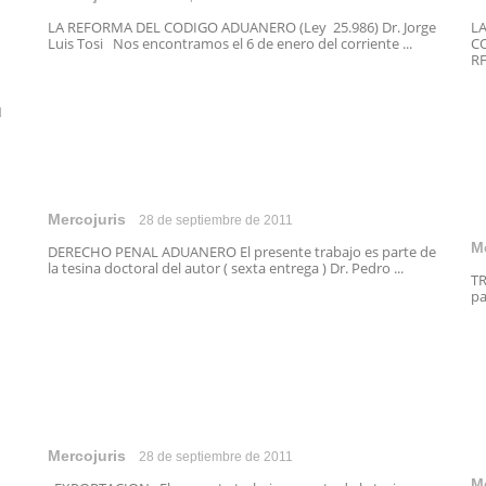
LA REFORMA DEL CODIGO ADUANERO (Ley 25.986) Dr. Jorge
LA
Luis Tosi Nos encontramos el 6 de enero del corriente ...
CO
RF
N
Mercojuris
28 de septiembre de 2011
M
DERECHO PENAL ADUANERO El presente trabajo es parte de
la tesina doctoral del autor ( sexta entrega ) Dr. Pedro ...
TR
pa
Mercojuris
28 de septiembre de 2011
M