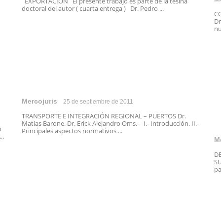
EXPORTACION El presente trabajo es parte de la tesina
doctoral del autor ( cuarta entrega ) Dr. Pedro ...
C
Dr
nu
Mercojuris
25 de septiembre de 2011
TRANSPORTE E INTEGRACIÓN REGIONAL – PUERTOS Dr.
Matías Barone. Dr. Erick Alejandro Oms.- I.- Introducción. II.-
o
Principales aspectos normativos ...
..
M
D
SU
pa