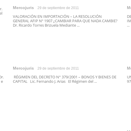
Mercojuris
M
29 de septiembre de 2011
r.
el
VALORACIÓN EN IMPORTACIÓN – LA RESOLUCIÓN
D
GENERAL AFIP Nº 1907 ¿CAMBIAR PARA QUE NADA CAMBIE?
IM
Dr. Ricardo Torres Brizuela Mediante ...
...
Mercojuris
M
29 de septiembre de 2011
r.
RÉGIMEN DEL DECRETO N° 379/2001 – BONOS Y BIENES DE
UN
 e
CAPITAL Lic. Fernando J. Arias El Régimen del ...
97