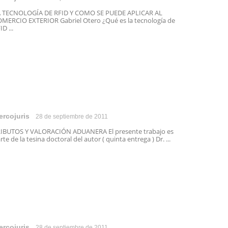
 TECNOLOGÍA DE RFID Y COMO SE PUEDE APLICAR AL
MERCIO EXTERIOR Gabriel Otero ¿Qué es la tecnología de
ID ...
ercojuris
28 de septiembre de 2011
IBUTOS Y VALORACIÓN ADUANERA El presente trabajo es
rte de la tesina doctoral del autor ( quinta entrega ) Dr. ...
ercojuris
28 de septiembre de 2011