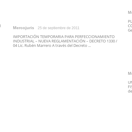
M
P
R
CO
Mercojuris
25 de septiembre de 2011
Ge
IMPORTACIÓN TEMPORARIA PARA PERFECCIONAMIENTO
INDUSTRIAL – NUEVA REGLAMENTACIÓN – DECRETO 1330 /
04 Lic. Rubén Marrero A través del Decreto ...
M
U
FI
de