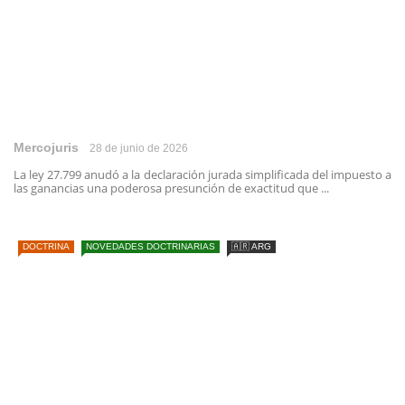
Mercojuris
28 de junio de 2026
La ley 27.799 anudó a la declaración jurada simplificada del impuesto a
las ganancias una poderosa presunción de exactitud que ...
DOCTRINA
NOVEDADES DOCTRINARIAS
🇦🇷 ARG