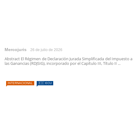
Mercojuris
26 de julio de 2026
Abstract El Régimen de Declaración Jurada Simplificada del Impuesto a
las Ganancias (RDJSIG), incorporado por el Capítulo III, Título II ...
INTERNACIONAL
🇪🇨 ECU