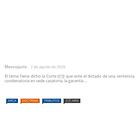
Mercojuris
2 de agosto de 2026
El tema Tiene dicho la Corte ([1]) que ante el dictado de una sentencia
condenatoria en sede casatoria, la garantía ...
ARCA
DOCTRINA
TRIBUTOS
🇦🇷 ARG