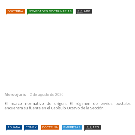
DOCTRINA
NOVEDADES DOCTRINARIAS
🇦🇷 ARG
Mercojuris
2 de agosto de 2026
El marco normativo de origen. El régimen de envíos postales
encuentra su fuente en el Capítulo Octavo de la Sección ...
ADUANA
COMEX
DOCTRINA
EMPRESAS
🇦🇷 ARG