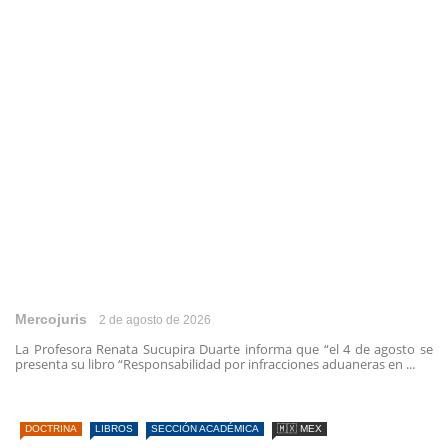
Mercojuris
2 de agosto de 2026
La Profesora Renata Sucupira Duarte informa que “el 4 de agosto se
presenta su libro “Responsabilidad por infracciones aduaneras en ...
DOCTRINA
LIBROS
SECCIÓN ACADÉMICA
🇲🇽 MEX