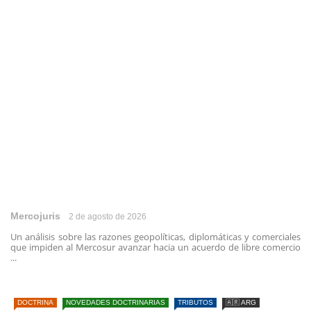
Mercojuris
2 de agosto de 2026
Un análisis sobre las razones geopolíticas, diplomáticas y comerciales
que impiden al Mercosur avanzar hacia un acuerdo de libre comercio
...
DOCTRINA
NOVEDADES DOCTRINARIAS
TRIBUTOS
🇦🇷 ARG