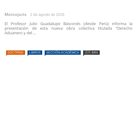
Mercojuris
2 de agosto de 2026
El Profesor Julio Guadalupe Básconés (desde Perú) informa la
presentación de esta nueva obra colectiva titulada “Derecho
Aduanero y del ...
DOCTRINA
LIBROS
SECCIÓN ACADÉMICA
🇧🇷 BRA