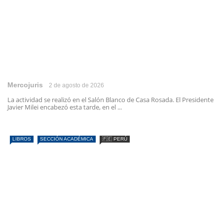
Mercojuris
2 de agosto de 2026
La actividad se realizó en el Salón Blanco de Casa Rosada. El Presidente
Javier Milei encabezó esta tarde, en el ...
LIBROS
SECCIÓN ACADÉMICA
🇵🇪 PERÚ