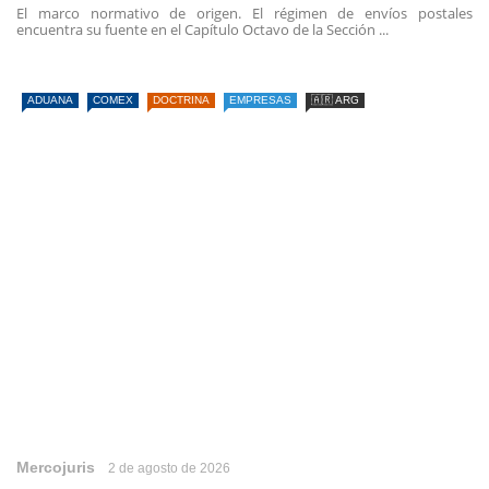
El marco normativo de origen. El régimen de envíos postales
encuentra su fuente en el Capítulo Octavo de la Sección ...
ADUANA
COMEX
DOCTRINA
EMPRESAS
🇦🇷 ARG
Mercojuris
2 de agosto de 2026