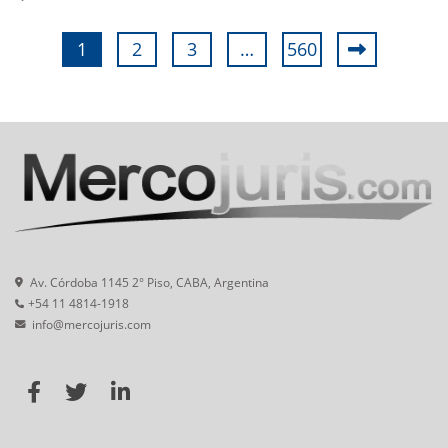
1
2
3
…
560
Av. Córdoba 1145 2° Piso, CABA, Argentina
+54 11 4814-1918
info@mercojuris.com