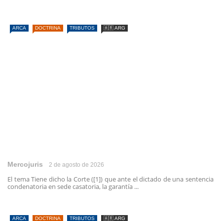
ARCA
DOCTRINA
TRIBUTOS
🇦🇷 ARG
Mercojuris
2 de agosto de 2026
El tema Tiene dicho la Corte ([1]) que ante el dictado de una sentencia
condenatoria en sede casatoria, la garantía ...
ARCA
DOCTRINA
TRIBUTOS
🇦🇷 ARG