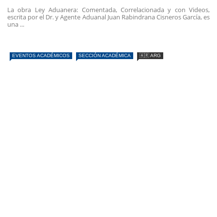
La obra Ley Aduanera: Comentada, Correlacionada y con Videos,
escrita por el Dr. y Agente Aduanal Juan Rabindrana Cisneros García, es
una ...
EVENTOS ACADÉMICOS
SECCIÓN ACADÉMICA
🇦🇷 ARG