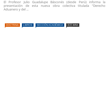
El Profesor Julio Guadalupe Básconés (desde Perú) informa la
presentación de esta nueva obra colectiva titulada “Derecho
Aduanero y del ...
DOCTRINA
LIBROS
SECCIÓN ACADÉMICA
🇧🇷 BRA