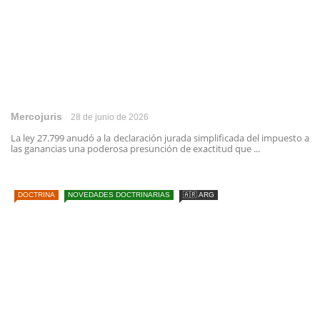
Mercojuris
28 de junio de 2026
La ley 27.799 anudó a la declaración jurada simplificada del impuesto a
las ganancias una poderosa presunción de exactitud que ...
DOCTRINA
NOVEDADES DOCTRINARIAS
🇦🇷 ARG