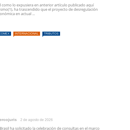
l como lo expusiera en anterior artículo publicado aquí
smo(1), ha trascendido que el proyecto de desregulación
onómica en actual ...
COMEX
INTERNACIONAL
TRIBUTOS
ercojuris
2 de agosto de 2026
 Brasil ha solicitado la celebración de consultas en el marco