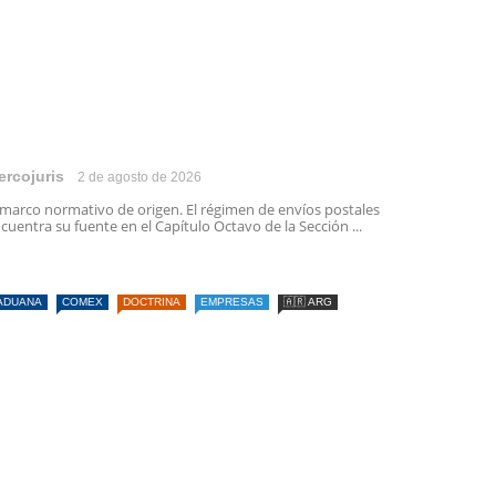
ercojuris
2 de agosto de 2026
 marco normativo de origen. El régimen de envíos postales
cuentra su fuente en el Capítulo Octavo de la Sección ...
ADUANA
COMEX
DOCTRINA
EMPRESAS
🇦🇷 ARG