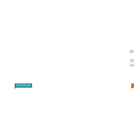
M
AD
(A
INTERIOR