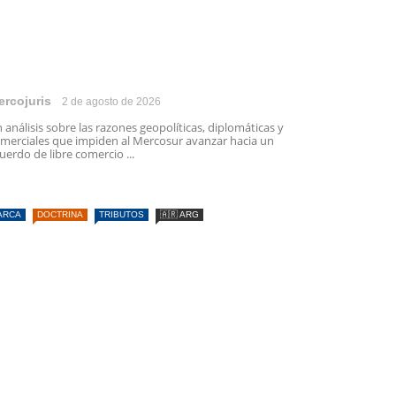
ercojuris
2 de agosto de 2026
 análisis sobre las razones geopolíticas, diplomáticas y
merciales que impiden al Mercosur avanzar hacia un
uerdo de libre comercio ...
ARCA
DOCTRINA
TRIBUTOS
🇦🇷 ARG