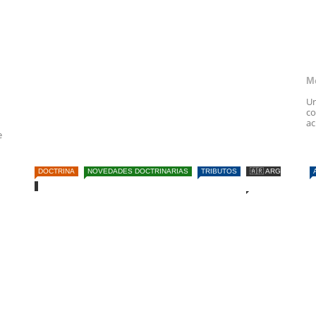
M
Un
co
ac
e
DOCTRINA
NOVEDADES DOCTRINARIAS
TRIBUTOS
🇦🇷 ARG