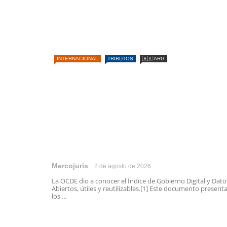
INTERNACIONAL
TRIBUTOS
🇦🇷 ARG
Mercojuris
2 de agosto de 2026
La OCDE dio a conocer el Índice de Gobierno Digital y Dato
Abiertos, útiles y reutilizables.[1] Este documento present
los ...