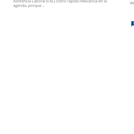
Asistencia Laboral (FAL) cobró rápida relevancia en la
de
agenda, porque ...