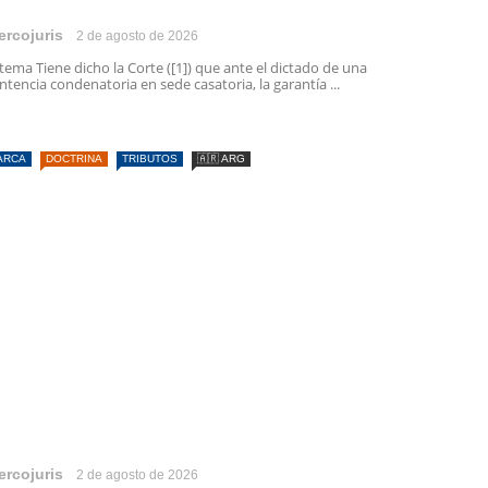
ercojuris
2 de agosto de 2026
 tema Tiene dicho la Corte ([1]) que ante el dictado de una
ntencia condenatoria en sede casatoria, la garantía ...
ARCA
DOCTRINA
TRIBUTOS
🇦🇷 ARG
ercojuris
2 de agosto de 2026