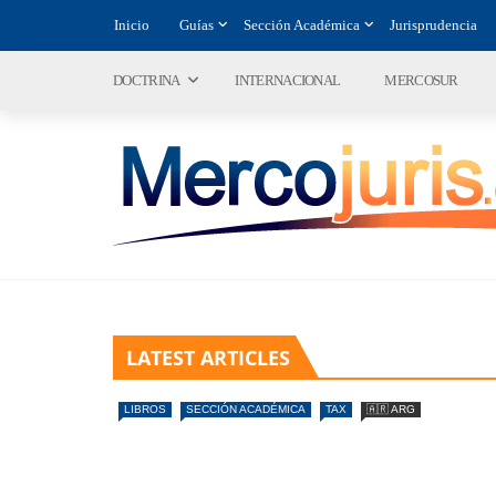
Inicio
Guías
Sección Académica
Jurisprudencia
DOCTRINA
INTERNACIONAL
MERCOSUR
LATEST ARTICLES
LIBROS
SECCIÓN ACADÉMICA
TAX
🇦🇷 ARG