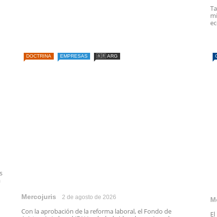
Ta
mi
ec
DOCTRINA
EMPRESAS
🇦🇷 ARG
s
a
Mercojuris
2 de agosto de 2026
M
Con la aprobación de la reforma laboral, el Fondo de
El