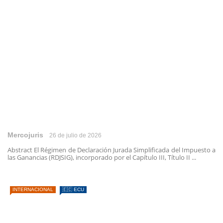
Mercojuris
26 de julio de 2026
Abstract El Régimen de Declaración Jurada Simplificada del Impuesto a
las Ganancias (RDJSIG), incorporado por el Capítulo III, Título II ...
INTERNACIONAL
🇪🇨 ECU