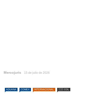
Mercojuris
15 de julio de 2026
ADUANA
COMEX
INTERNACIONAL
🇨🇴 COL