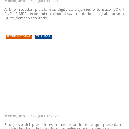
Mercojuris
26 de julio de 2026
Airbnb, Ecuador, plataformas digitales, alojamiento turístico, LORTI,
RUC, RIMPE, economía colaborativa, tributación digital, turismo,
Quito, derecho tributario
INTERNACIONAL
TRIBUTOS
Mercojuris
26 de julio de 2026
El objetivo del presente es comentar un informe que presenta un
análisis detallado de la brecha de cumplimiento del Impuesto ...