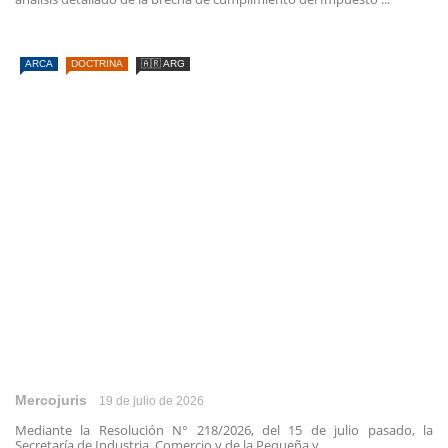
ARCA
DOCTRINA
🇦🇷 ARG
Mercojuris
19 de julio de 2026
Mediante la Resolución N° 218/2026, del 15 de julio pasado, la
Secretaría de Industria, Comercio y de la Pequeña y ...