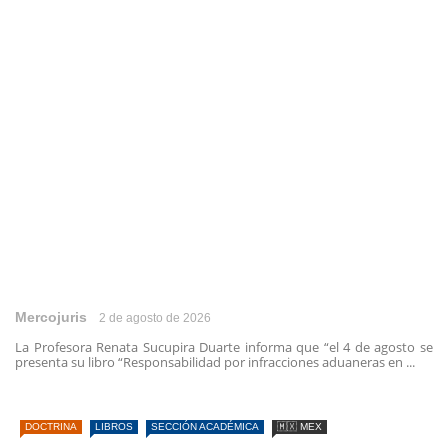
Mercojuris
2 de agosto de 2026
La Profesora Renata Sucupira Duarte informa que “el 4 de agosto se
presenta su libro “Responsabilidad por infracciones aduaneras en ...
DOCTRINA
LIBROS
SECCIÓN ACADÉMICA
🇲🇽 MEX