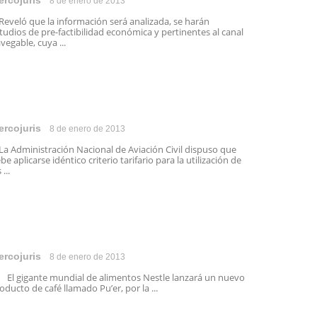
ercojuris
8 de enero de 2013
veló que la información será analizada, se harán
tudios de pre-factibilidad económica y pertinentes al canal
vegable, cuya ...
ercojuris
8 de enero de 2013
 Administración Nacional de Aviación Civil dispuso que
be aplicarse idéntico criterio tarifario para la utilización de
 ...
ercojuris
8 de enero de 2013
 gigante mundial de alimentos Nestle lanzará un nuevo
oducto de café llamado Pu’er, por la ...