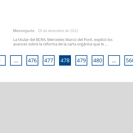
Mercojuris
26 de diciembre de 2012
La titular del BCRA, Mercedes Marcó del Pont, explicó los
avances sobre la reforma de la carta orgánica que le ...
1
…
476
477
478
479
480
…
56