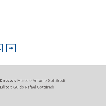
0
Director:
Marcelo Antonio Gottifredi
Editor:
Guido Rafael Gottifredi