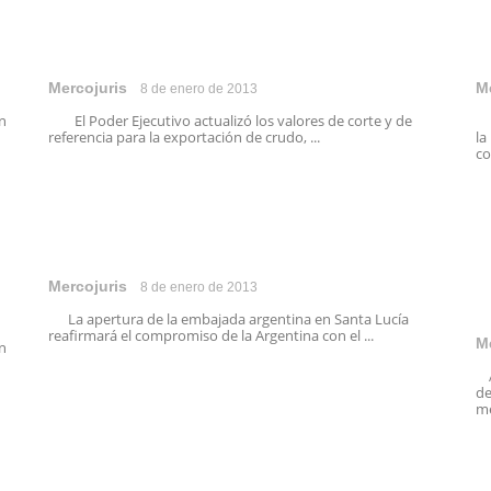
Mercojuris
M
8 de enero de 2013
ón
El Poder Ejecutivo actualizó los valores de corte y de
El
referencia para la exportación de crudo, ...
la
co
Mercojuris
8 de enero de 2013
La apertura de la embajada argentina en Santa Lucía
reafirmará el compromiso de la Argentina con el ...
M
n
Am
de
me