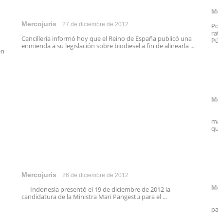
M
Mercojuris
27 de diciembre de 2012
Po
ra
Cancillería informó hoy que el Reino de España publicó una
Pú
enmienda a su legislación sobre biodiesel a fin de alinearla ...
en
M
La
ma
qu
Mercojuris
26 de diciembre de 2012
M
Indonesia presentó el 19 de diciembre de 2012 la
candidatura de la Ministra Mari Pangestu para el ...
Lo
pa