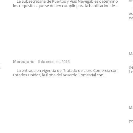
M
La Subsecretaría de Puertos y Vías Navegables determinó
los requisitos que se deben cumplir para la habilitación de ...
Re
es
na
M
Mercojuris
8 de enero de 2013
r
La
.
de
La entrada en vigencia del Tratado de Libre Comercio con
las
Estados Unidos, la firma del Acuerdo Comercial con ...
M
El
pr