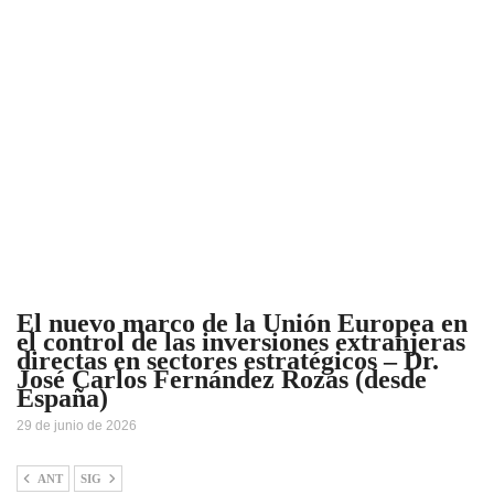
El nuevo marco de la Unión Europea en
el control de las inversiones extranjeras
directas en sectores estratégicos – Dr.
José Carlos Fernández Rozas (desde
España)
29 de junio de 2026
ANT
SIG