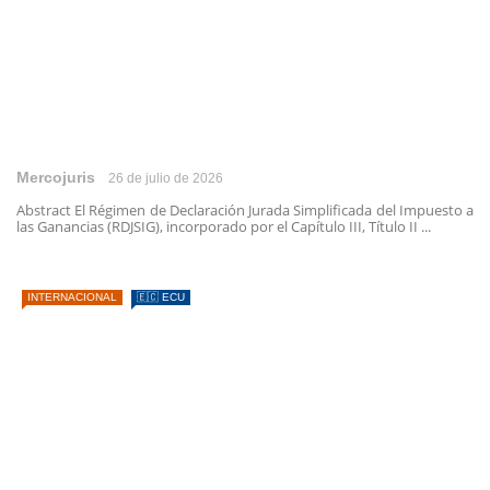
Mercojuris
26 de julio de 2026
Abstract El Régimen de Declaración Jurada Simplificada del Impuesto a
las Ganancias (RDJSIG), incorporado por el Capítulo III, Título II ...
INTERNACIONAL
🇪🇨 ECU