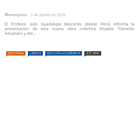
Mercojuris
2 de agosto de 2026
El Profesor Julio Guadalupe Básconés (desde Perú) informa la
presentación de esta nueva obra colectiva titulada “Derecho
Aduanero y del ...
DOCTRINA
LIBROS
SECCIÓN ACADÉMICA
🇧🇷 BRA