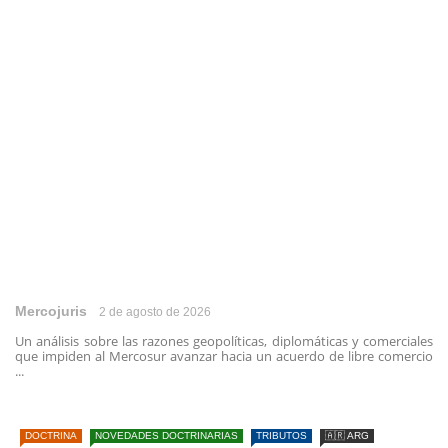
Mercojuris
2 de agosto de 2026
Un análisis sobre las razones geopolíticas, diplomáticas y comerciales
que impiden al Mercosur avanzar hacia un acuerdo de libre comercio
...
DOCTRINA
NOVEDADES DOCTRINARIAS
TRIBUTOS
🇦🇷 ARG