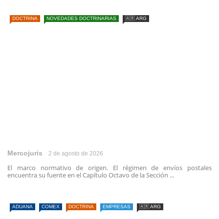
DOCTRINA
NOVEDADES DOCTRINARIAS
🇦🇷 ARG
Mercojuris
2 de agosto de 2026
El marco normativo de origen. El régimen de envíos postales
encuentra su fuente en el Capítulo Octavo de la Sección ...
ADUANA
COMEX
DOCTRINA
EMPRESAS
🇦🇷 ARG