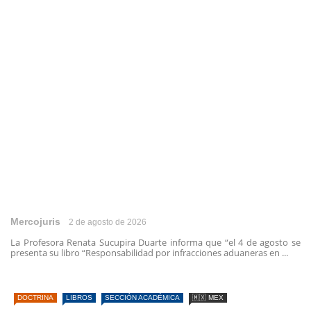
Mercojuris
2 de agosto de 2026
La Profesora Renata Sucupira Duarte informa que “el 4 de agosto se
presenta su libro “Responsabilidad por infracciones aduaneras en ...
DOCTRINA
LIBROS
SECCIÓN ACADÉMICA
🇲🇽 MEX