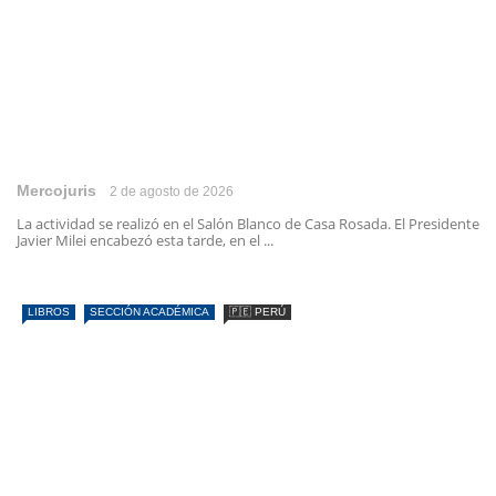
Mercojuris
2 de agosto de 2026
La actividad se realizó en el Salón Blanco de Casa Rosada. El Presidente
Javier Milei encabezó esta tarde, en el ...
LIBROS
SECCIÓN ACADÉMICA
🇵🇪 PERÚ