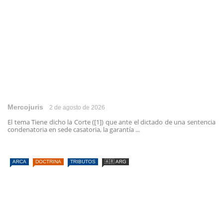
Mercojuris
2 de agosto de 2026
El tema Tiene dicho la Corte ([1]) que ante el dictado de una sentencia
condenatoria en sede casatoria, la garantía ...
ARCA
DOCTRINA
TRIBUTOS
🇦🇷 ARG