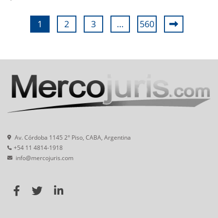
1
2
3
…
560
Av. Córdoba 1145 2° Piso, CABA, Argentina
+54 11 4814-1918
info@mercojuris.com