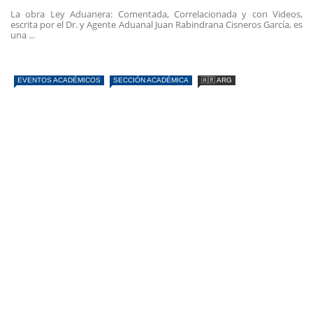
La obra Ley Aduanera: Comentada, Correlacionada y con Videos,
escrita por el Dr. y Agente Aduanal Juan Rabindrana Cisneros García, es
una ...
EVENTOS ACADÉMICOS
SECCIÓN ACADÉMICA
🇦🇷 ARG