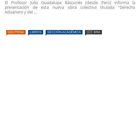
El Profesor Julio Guadalupe Básconés (desde Perú) informa la
presentación de esta nueva obra colectiva titulada “Derecho
Aduanero y del ...
DOCTRINA
LIBROS
SECCIÓN ACADÉMICA
🇧🇷 BRA