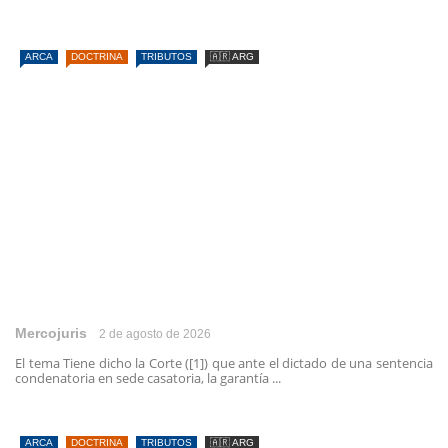
ARCA
DOCTRINA
TRIBUTOS
🇦🇷 ARG
Mercojuris
2 de agosto de 2026
El tema Tiene dicho la Corte ([1]) que ante el dictado de una sentencia
condenatoria en sede casatoria, la garantía ...
ARCA
DOCTRINA
TRIBUTOS
🇦🇷 ARG