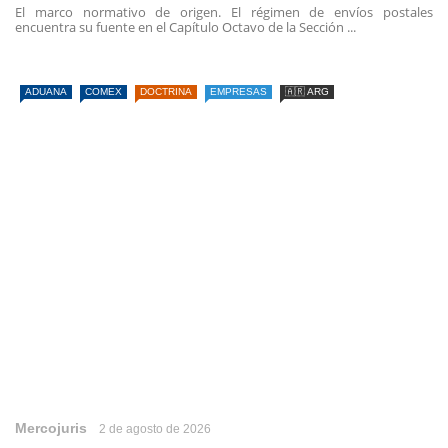
El marco normativo de origen. El régimen de envíos postales
encuentra su fuente en el Capítulo Octavo de la Sección ...
ADUANA
COMEX
DOCTRINA
EMPRESAS
🇦🇷 ARG
Mercojuris
2 de agosto de 2026