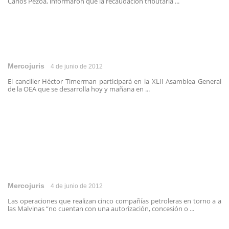
Carlos Pezoa, informaron que la recaudación tributaria ...
Mercojuris
4 de junio de 2012
El canciller Héctor Timerman participará en la XLII Asamblea General
de la OEA que se desarrolla hoy y mañana en ...
Mercojuris
4 de junio de 2012
Las operaciones que realizan cinco compañías petroleras en torno a a
las Malvinas “no cuentan con una autorización, concesión o ...