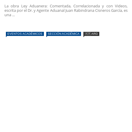
La obra Ley Aduanera: Comentada, Correlacionada y con Videos,
escrita por el Dr. y Agente Aduanal Juan Rabindrana Cisneros García, es
una ...
EVENTOS ACADÉMICOS
SECCIÓN ACADÉMICA
🇦🇷 ARG