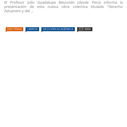
El Profesor Julio Guadalupe Básconés (desde Perú) informa la
presentación de esta nueva obra colectiva titulada “Derecho
Aduanero y del ...
DOCTRINA
LIBROS
SECCIÓN ACADÉMICA
🇧🇷 BRA