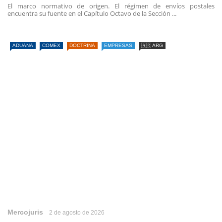
El marco normativo de origen. El régimen de envíos postales
encuentra su fuente en el Capítulo Octavo de la Sección ...
ADUANA
COMEX
DOCTRINA
EMPRESAS
🇦🇷 ARG
Mercojuris
2 de agosto de 2026