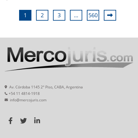
1
2
3
…
560
Av. Córdoba 1145 2° Piso, CABA, Argentina
+54 11 4814-1918
info@mercojuris.com