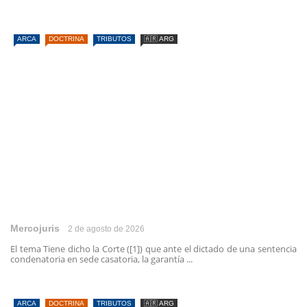
ARCA
DOCTRINA
TRIBUTOS
🇦🇷 ARG
Mercojuris
2 de agosto de 2026
El tema Tiene dicho la Corte ([1]) que ante el dictado de una sentencia
condenatoria en sede casatoria, la garantía ...
ARCA
DOCTRINA
TRIBUTOS
🇦🇷 ARG