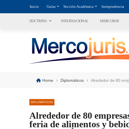
Inicio
Guías
Sección Académica
Jurisprudencia
DOCTRINA
INTERNACIONAL
MERCOSUR
›
›
Home
Diplomáticos
Alrededor de 80 empr
DIPLOMÁTICOS
Alrededor de 80 empresas
feria de alimentos y beb