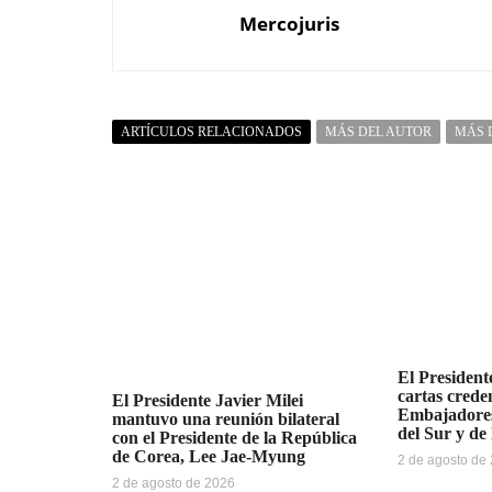
Mercojuris
ARTÍCULOS RELACIONADOS
MÁS DEL AUTOR
MÁS 
El Presidente
cartas creden
El Presidente Javier Milei
Embajadores
mantuvo una reunión bilateral
del Sur y de
con el Presidente de la República
de Corea, Lee Jae-Myung
2 de agosto de
2 de agosto de 2026