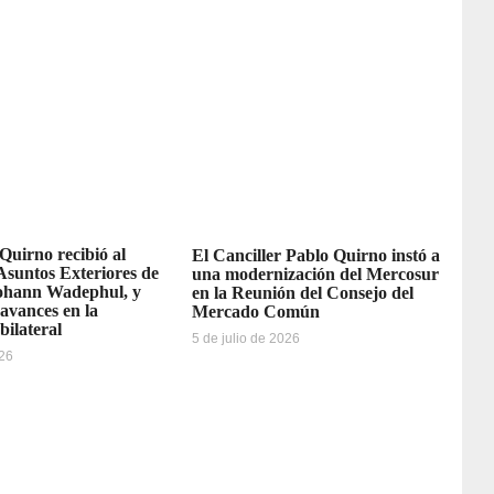
 Quirno recibió al
El Canciller Pablo Quirno instó a
Asuntos Exteriores de
una modernización del Mercosur
ohann Wadephul, y
en la Reunión del Consejo del
avances en la
Mercado Común
bilateral
5 de julio de 2026
026