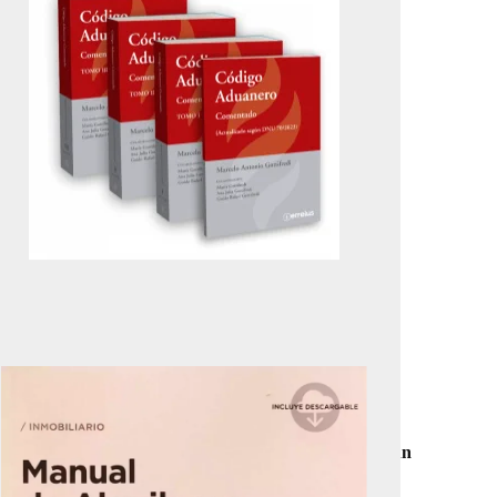
ncia
, rediseñado con el objetivo de transformarlo en un
partes en un entorno acogedor.