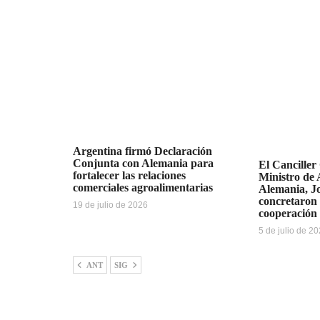
Argentina firmó Declaración
Conjunta con Alemania para
El Canciller
fortalecer las relaciones
Ministro de 
comerciales agroalimentarias
Alemania, J
concretaron 
19 de julio de 2026
cooperación 
5 de julio de 2
ANT
SIG