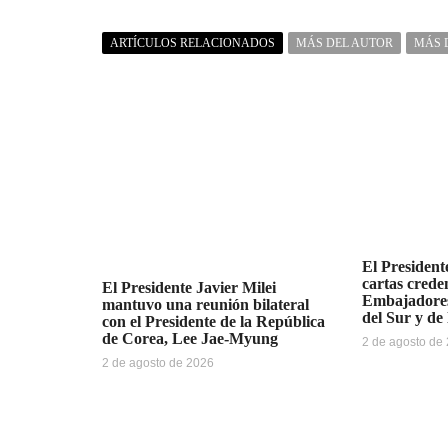
ARTÍCULOS RELACIONADOS
MÁS DEL AUTOR
MÁS 
El Presidente
cartas creden
El Presidente Javier Milei
Embajadores
mantuvo una reunión bilateral
del Sur y de
con el Presidente de la República
de Corea, Lee Jae-Myung
2 de agosto de
2 de agosto de 2026