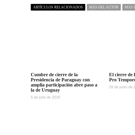
ARTÍCULOS RELACIONADOS
MÁS DEL AUTOR
MÁS 
Cumbre de cierre de la
El cierre de 
Presidencia de Paraguay con
Pro Tempo
amplia participación abre paso a
28 de junio de
la de Uruguay
5 de julio de 2026