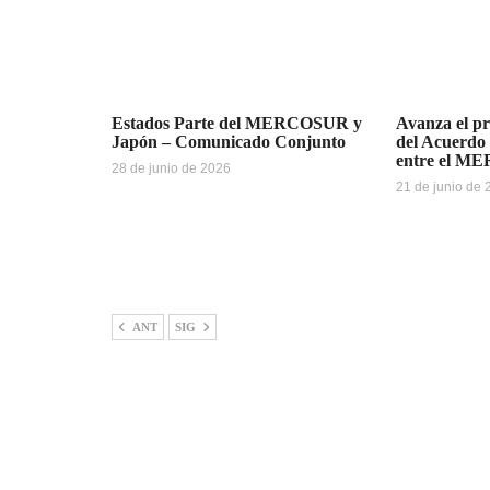
Estados Parte del MERCOSUR y
Avanza el pr
Japón – Comunicado Conjunto
del Acuerdo
entre el M
28 de junio de 2026
21 de junio de
ANT
SIG