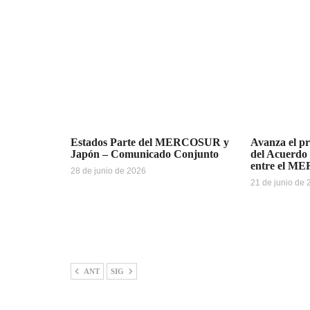
Estados Parte del MERCOSUR y
Avanza el pr
Japón – Comunicado Conjunto
del Acuerdo
entre el M
28 de junio de 2026
21 de junio de
ANT
SIG