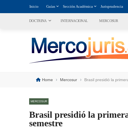
Inicio
Guías
Sección Académica
Jurisprudencia
DOCTRINA
INTERNACIONAL
MERCOSUR
›
›
Home
Mercosur
Brasil presidió la prim
MERCOSUR
Brasil presidió la prime
semestre