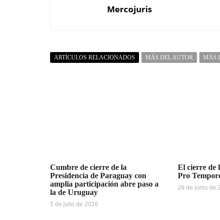
Mercojuris
ARTÍCULOS RELACIONADOS
MÁS DEL AUTOR
MÁS 
Cumbre de cierre de la
El cierre de 
Presidencia de Paraguay con
Pro Tempo
amplia participación abre paso a
28 de junio de
la de Uruguay
5 de julio de 2026