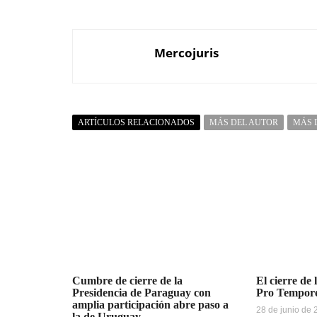
Mercojuris
ARTÍCULOS RELACIONADOS
MÁS DEL AUTOR
MÁS 
Cumbre de cierre de la
El cierre de 
Presidencia de Paraguay con
Pro Tempo
amplia participación abre paso a
28 de junio de
la de Uruguay