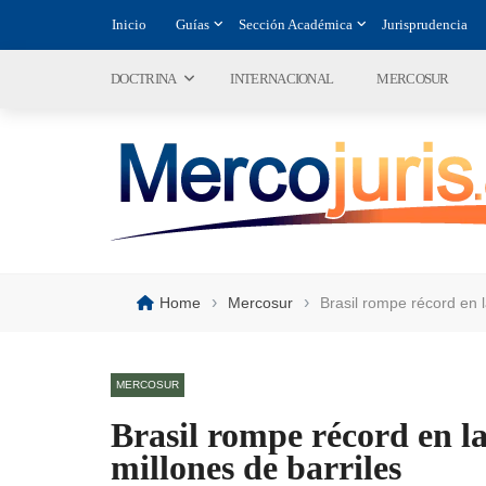
Inicio
Guías
Sección Académica
Jurisprudencia
DOCTRINA
INTERNACIONAL
MERCOSUR
›
›
Home
Mercosur
Brasil rompe récord en l
MERCOSUR
Brasil rompe récord en la
millones de barriles