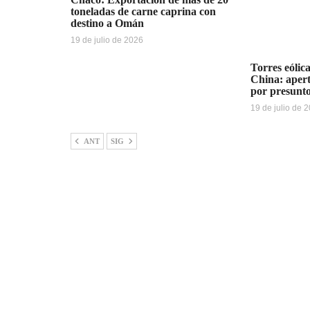
toneladas de carne caprina con
destino a Omán
19 de julio de 2026
Torres eólica
China: apert
por presunt
19 de julio de 
ANT
SIG