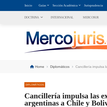
Inicio
Guías
Sección Académica
Jurisprudencia
DOCTRINA
INTERNACIONAL
MERCOSUR
›
›
Home
Diplomáticos
Cancillería impulsa 
DIPLOMÁTICOS
Cancillería impulsa las 
argentinas a Chile y Boli